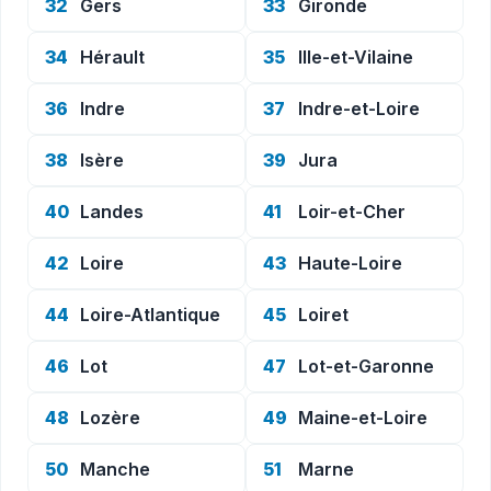
32
Gers
33
Gironde
34
Hérault
35
Ille-et-Vilaine
36
Indre
37
Indre-et-Loire
38
Isère
39
Jura
40
Landes
41
Loir-et-Cher
42
Loire
43
Haute-Loire
44
Loire-Atlantique
45
Loiret
46
Lot
47
Lot-et-Garonne
48
Lozère
49
Maine-et-Loire
50
Manche
51
Marne