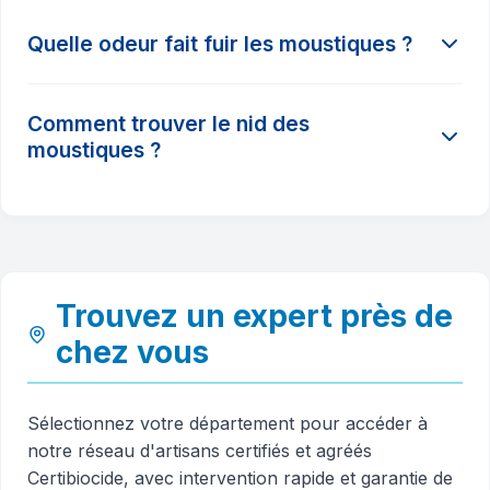
Quelle odeur fait fuir les moustiques ?
Les odeurs de citronnelle, de géranium,
Comment trouver le nid des
d'eucalyptus citronné et de lavande sont connues
moustiques ?
pour agir comme des répulsifs naturels contre les
moustiques.
Les moustiques pondent dans l'eau stagnante.
Cherchez les coupelles de pots de fleurs, les
gouttières bouchées, les seaux oubliés ou les pneus
usagés dans votre jardin.
Trouvez un expert près de
chez vous
Sélectionnez votre département pour accéder à
notre réseau d'artisans certifiés et agréés
Certibiocide, avec intervention rapide et garantie de