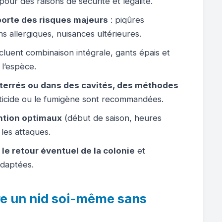
our des raisons de sécurité et légalité.
orte des risques majeurs
: piqûres
ns allergiques, nuisances ultérieures.
cluent combinaison intégrale, gants épais et
 l’espèce.
enterrés ou dans des cavités, des méthodes
icide ou le fumigène sont recommandées.
ntion optimaux
(début de saison, heures
 les attaques.
r le retour éventuel de la colonie
et
adaptées.
re un nid soi-même sans