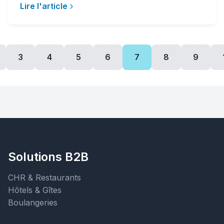
Lire l'article
3
4
5
6
7
8
9
Solutions B2B
CHR & Restaurants
Hôtels & Gîtes
Boulangeries