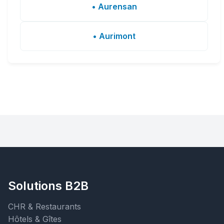
• Aurensan
• Aurimont
Solutions B2B
CHR & Restaurants
Hôtels & Gîtes