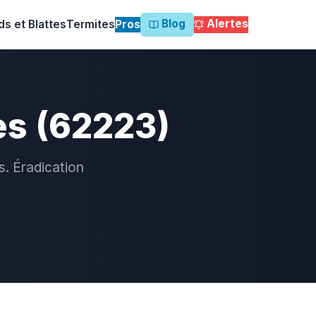
Blog
Alertes
ds et Blattes
Termites
Pros
es (62223)
s. Éradication