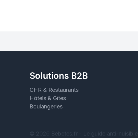
Solutions B2B
CHR & Restaurants
Hôtels & Gîtes
Boulangeries
© 2026 Bebetes.fr - Le guide anti-nuisible