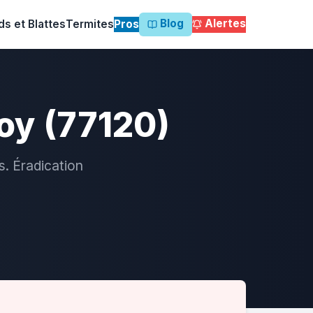
Blog
Alertes
ds et Blattes
Termites
Pros
oy (77120)
s. Éradication