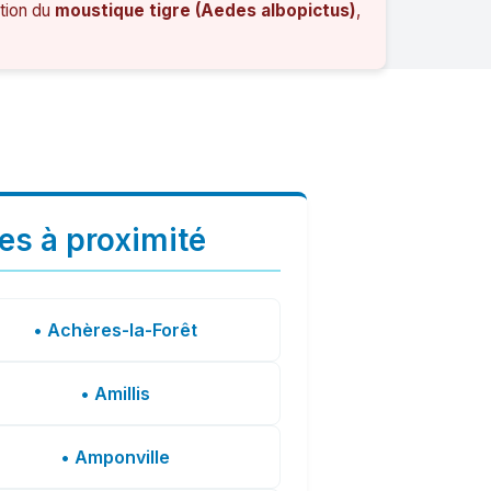
ation du
moustique tigre (Aedes albopictus)
,
les à proximité
• Achères-la-Forêt
• Amillis
• Amponville