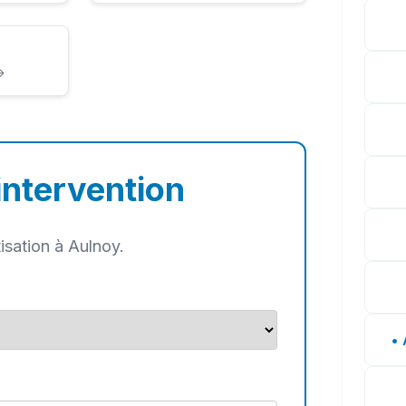
→
intervention
isation à Aulnoy.
• 