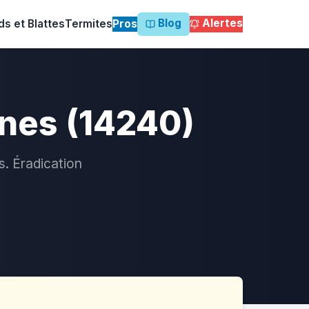
Blog
Alertes
ds et Blattes
Termites
Pros
gnes (14240)
s. Éradication