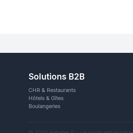
Solutions B2B
CHR & Restaurants
Hôtels & Gîtes
Boulangeries
© 2026 Bebetes.fr - Le guide anti-nuisible