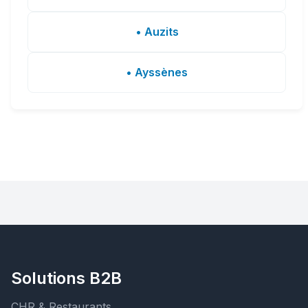
• Auzits
• Ayssènes
Solutions B2B
CHR & Restaurants