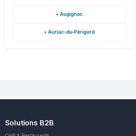
• Augignac
• Auriac-du-Périgord
Solutions B2B
CHR & Restaurants