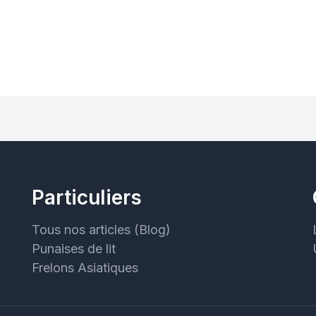
Particuliers
Tous nos articles (Blog)
Punaises de lit
Frelons Asiatiques