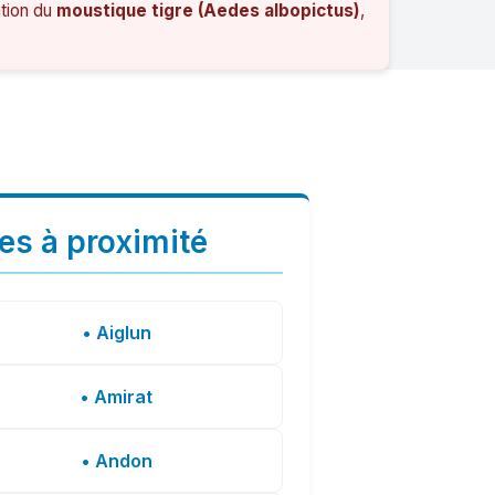
ation du
moustique tigre (Aedes albopictus)
,
les à proximité
• Aiglun
• Amirat
• Andon