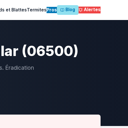
Blog
Alertes
ds et Blattes
Termites
Pros
llar (06500)
s. Éradication