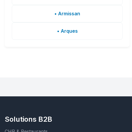
• Armissan
• Arques
Solutions B2B
CHR & Restaurants