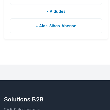
• Aldudes
• Alos-Sibas-Abense
Solutions B2B
CHR & Restaurants