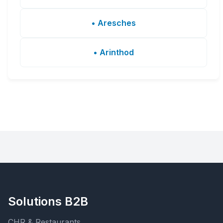
• Aresches
• Arinthod
Solutions B2B
CHR & Restaurants