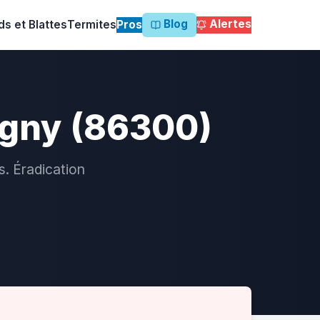
Blog
Alertes
ds et Blattes
Termites
Pros
igny (86300)
s. Éradication