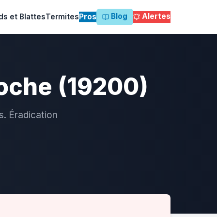
Blog
Alertes
ds et Blattes
Termites
Pros
roche (19200)
s. Éradication