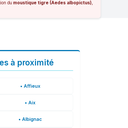
tion du
moustique tigre (Aedes albopictus)
,
les à proximité
• Affieux
• Aix
• Albignac