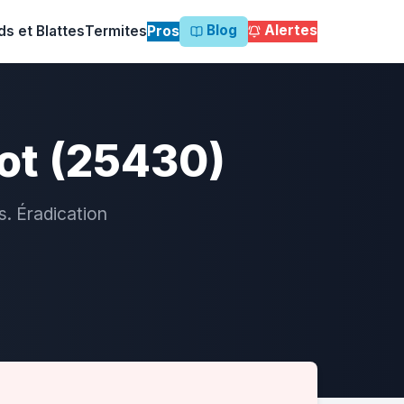
Blog
Alertes
ds et Blattes
Termites
Pros
zot (25430)
s. Éradication