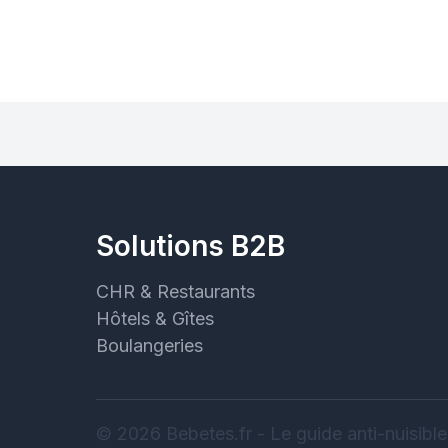
Solutions B2B
CHR & Restaurants
Hôtels & Gîtes
Boulangeries
© 2026 Bebetes.fr - Le guide anti-nuisible