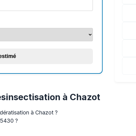
 estimé
ésinsectisation à Chazot
dératisation à Chazot ?
25430 ?