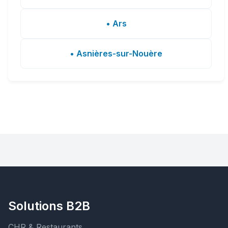
• Ars
• Asnières-sur-Nouère
Solutions B2B
CHR & Restaurants