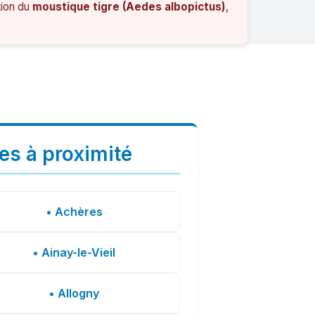
tion du
moustique tigre (Aedes albopictus)
,
les à proximité
• Achères
• Ainay-le-Vieil
• Allogny