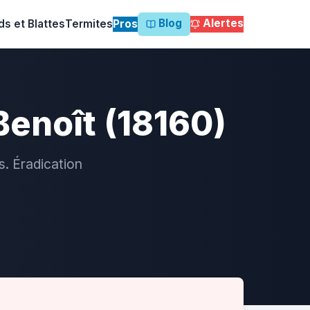
Blog
Alertes
ds et Blattes
Termites
Pros
Benoît (18160)
s. Éradication