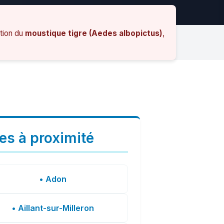
ation du
moustique tigre (Aedes albopictus)
,
les à proximité
• Adon
• Aillant-sur-Milleron