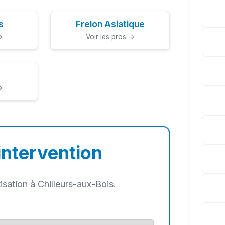
s
Frelon Asiatique
→
Voir les pros →
→
intervention
sation à Chilleurs-aux-Bois.