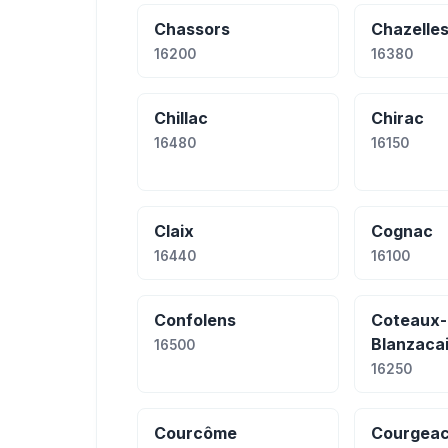
Chassors
Chazelle
16200
16380
Chillac
Chirac
16480
16150
Claix
Cognac
16440
16100
Confolens
Coteaux-
Blanzaca
16500
16250
Courcôme
Courgea