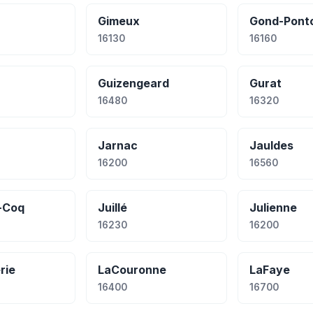
Gimeux
Gond-Pont
16130
16160
Guizengeard
Gurat
16480
16320
Jarnac
Jauldes
16200
16560
e-Coq
Juillé
Julienne
16230
16200
rie
LaCouronne
LaFaye
16400
16700