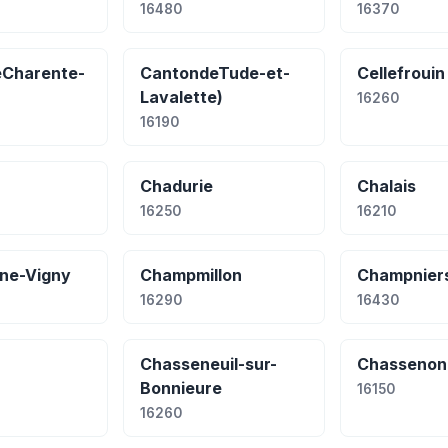
16480
16370
Charente-
CantondeTude-et-
Cellefrouin
Lavalette)
16260
16190
Chadurie
Chalais
16250
16210
ne-Vigny
Champmillon
Champnier
16290
16430
Chasseneuil-sur-
Chassenon
Bonnieure
16150
16260