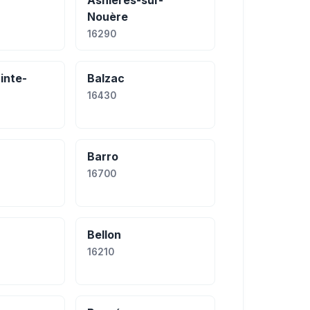
Asnières-sur-
Nouère
16290
inte-
Balzac
16430
Barro
16700
Bellon
16210