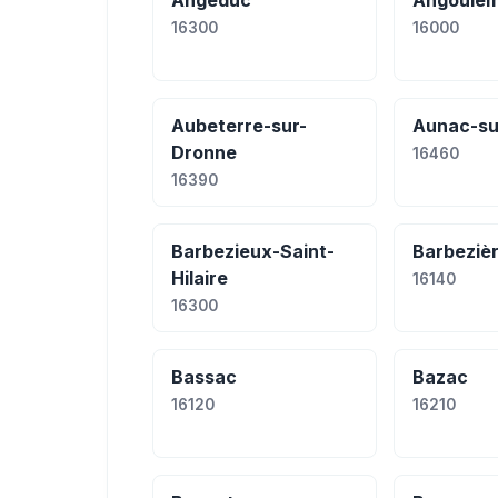
Angeduc
Angoulê
16300
16000
Aubeterre-sur-
Aunac-su
Dronne
16460
16390
Barbezieux-Saint-
Barbeziè
Hilaire
16140
16300
Bassac
Bazac
16120
16210