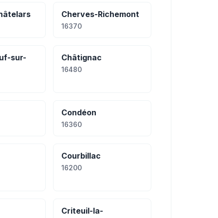
âtelars
Cherves-Richemont
16370
f-sur-
Châtignac
16480
Condéon
16360
Courbillac
16200
Criteuil-la-