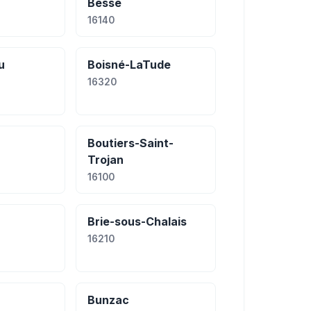
Bessé
16140
u
Boisné-LaTude
16320
Boutiers-Saint-
Trojan
16100
Brie-sous-Chalais
16210
Bunzac