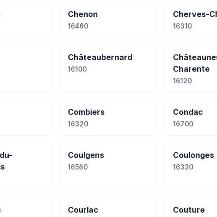
s
Chenon
Cherves-Ch
16460
16310
Châteaubernard
Châteauneu
Charente
16100
16120
Combiers
Condac
16320
16700
du-
Coulgens
Coulonges
is
16560
16330
c
Courlac
Couture