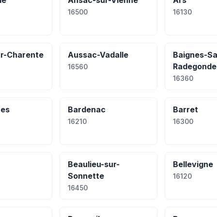
me
Ansac-sur-Vienne
Ars
16500
16130
r-Charente
Aussac-Vadalle
Baignes-Sa
Radegonde
16560
16360
res
Bardenac
Barret
16210
16300
Beaulieu-sur-
Bellevigne
Sonnette
16120
16450