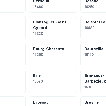
Berneuil
Bessac
16480
16250
Blanzaguet-Saint-
Boisbretea
Cybard
16480
16320
Bourg-Charente
Bouteville
16200
16120
Brie
Brie-sous-
Barbezieux
16590
16300
Brossac
Bréville