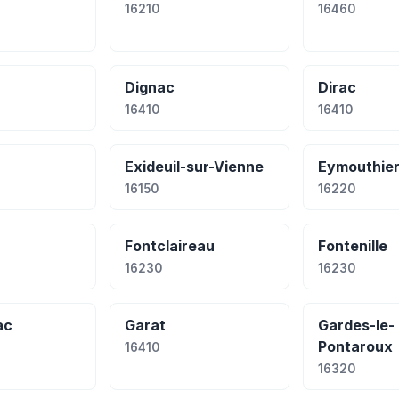
16210
16460
Dignac
Dirac
16410
16410
Exideuil-sur-Vienne
Eymouthie
16150
16220
Fontclaireau
Fontenille
16230
16230
ac
Garat
Gardes-le-
Pontaroux
16410
16320