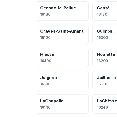
Gensac-la-Pallue
Genté
16130
16130
Graves-Saint-Amant
Guimps
16120
16300
Hiesse
Houlette
16490
16200
Juignac
Juillac-l
16190
16130
LaChapelle
LaChèvre
16140
16240