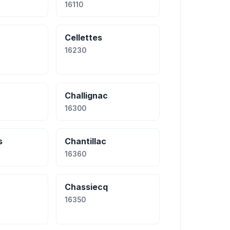
16110
Cellettes
16230
Challignac
16300
s
Chantillac
16360
Chassiecq
16350