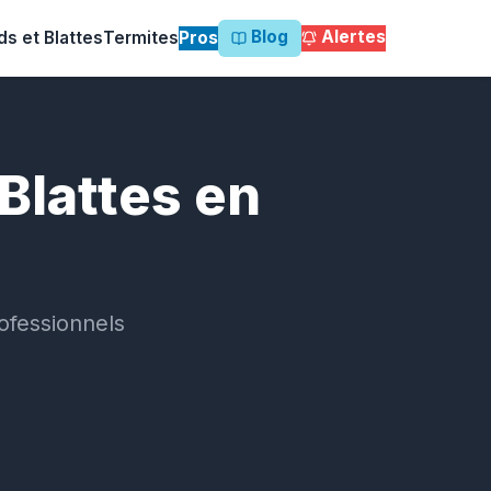
Blog
Alertes
ds et Blattes
Termites
Pros
Blattes en
ofessionnels