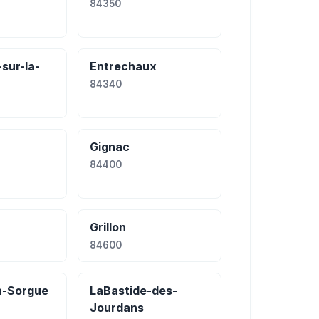
84350
sur-la-
Entrechaux
84340
Gignac
84400
Grillon
84600
la-Sorgue
LaBastide-des-
Jourdans