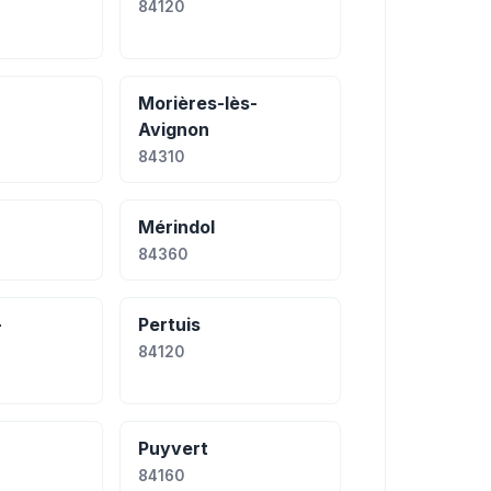
84120
Morières-lès-
Avignon
84310
Mérindol
84360
-
Pertuis
84120
Puyvert
84160