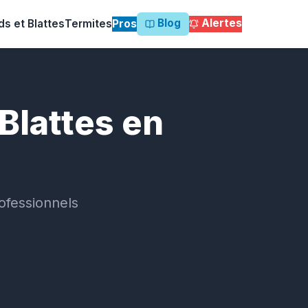
Blog
Alertes
ds et Blattes
Termites
Pros
Blattes en
ofessionnels