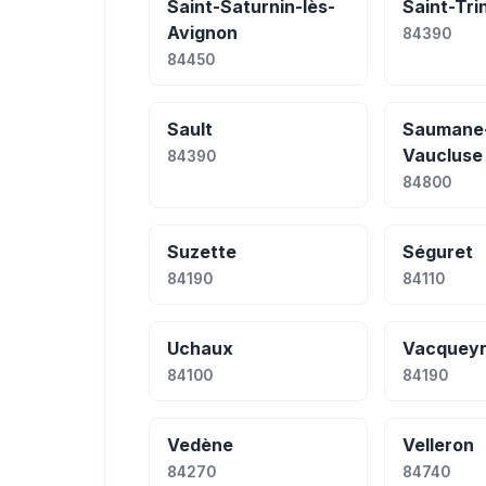
Saint-Saturnin-lès-
Saint-Trin
Avignon
84390
84450
Sault
Saumane
Vaucluse
84390
84800
Suzette
Séguret
84190
84110
Uchaux
Vacquey
84100
84190
Vedène
Velleron
84270
84740