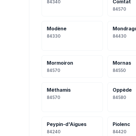
Comtat
84340
84570
Modène
Mondrag
84330
84430
Mormoiron
Mornas
84570
84550
Méthamis
Oppède
84570
84580
Peypin-d'Aigues
Piolenc
84240
84420