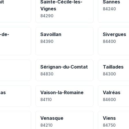
it
Sainte-Cécile-les-
Sannes
Vignes
84240
84290
-de-
Savoillan
Sivergues
84390
84400
Sérignan-du-Comtat
Taillades
84830
84300
ras
Vaison-la-Romaine
Valréas
84110
84600
Venasque
Viens
84210
84750