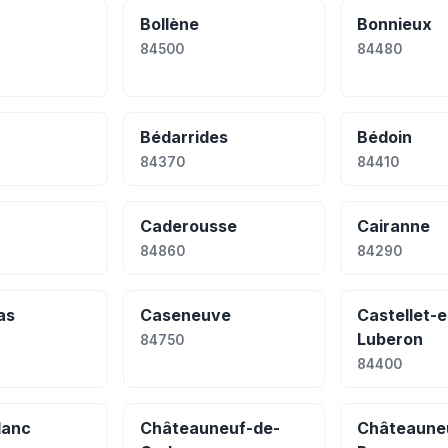
Bollène
Bonnieux
84500
84480
Bédarrides
Bédoin
84370
84410
Caderousse
Cairanne
84860
84290
as
Caseneuve
Castellet-e
Luberon
84750
84400
lanc
Châteauneuf-de-
Châteaune