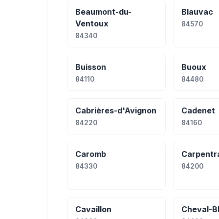
Beaumont-du-
Blauvac
Ventoux
84570
84340
Buisson
Buoux
84110
84480
Cabrières-d'Avignon
Cadenet
84220
84160
Caromb
Carpentr
84330
84200
Cavaillon
Cheval-B