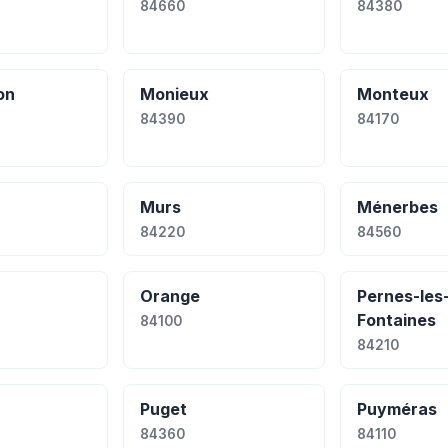
84660
84380
on
Monieux
Monteux
84390
84170
Murs
Ménerbes
84220
84560
Orange
Pernes-les
Fontaines
84100
84210
Puget
Puyméras
84360
84110