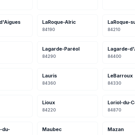
d'Aigues
LaRoque-Alric
LaRoque-s
84190
84210
Lagarde-Paréol
Lagarde-d'
84290
84400
Lauris
LeBarroux
84360
84330
Lioux
Loriol-du-
84220
84870
-du-
Maubec
Mazan