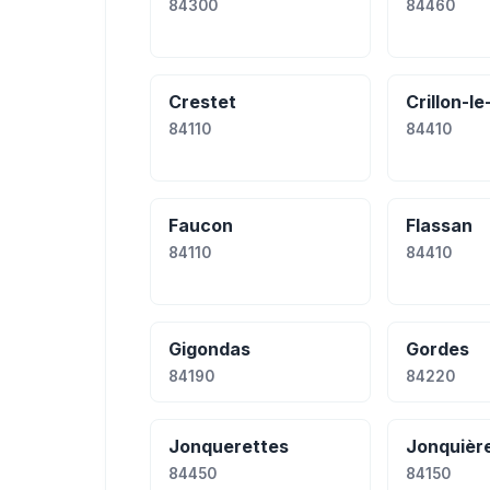
84300
84460
Crestet
Crillon-l
84110
84410
Faucon
Flassan
84110
84410
Gigondas
Gordes
84190
84220
Jonquerettes
Jonquièr
84450
84150