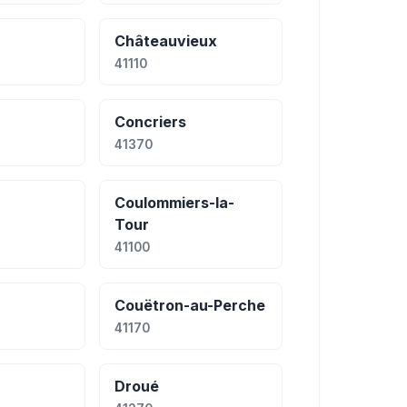
Châteauvieux
41110
Concriers
41370
Coulommiers-la-
Tour
41100
Couëtron-au-Perche
41170
Droué