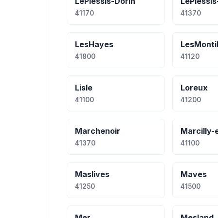
LePlessis-Dorin
LePlessis
41170
41370
LesHayes
LesMonti
41800
41120
Lisle
Loreux
41100
41200
Marchenoir
Marcilly
41370
41100
Maslives
Maves
41250
41500
Mer
Mesland