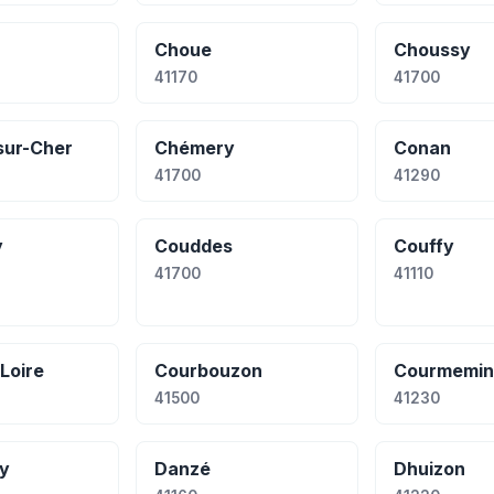
Choue
Choussy
41170
41700
sur-Cher
Chémery
Conan
41700
41290
y
Couddes
Couffy
41700
41110
Loire
Courbouzon
Courmemin
41500
41230
y
Danzé
Dhuizon