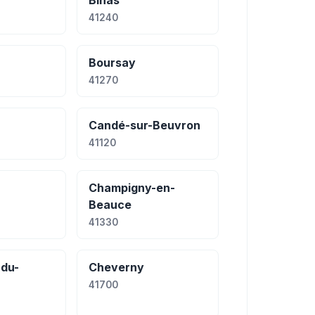
Binas
41240
Boursay
41270
Candé-sur-Beuvron
41120
Champigny-en-
Beauce
41330
du-
Cheverny
41700