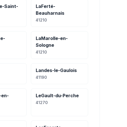
e-Saint-
LaFerté-
Beauharnais
41210
e-
LaMarolle-en-
Sologne
41210
Landes-le-Gaulois
41190
-en-
LeGault-du-Perche
41270