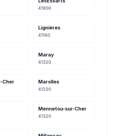
LesEssarts
41800
Lignières
41160
Maray
41320
r-Cher
Marolles
41330
Mennetou-sur-Cher
41320
Millançay