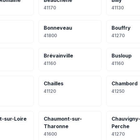
Romaine
Beauchêne
Billy
41170
41130
Bonneveau
Bouffry
41800
41270
Brévainville
Busloup
41160
41160
Chailles
Chambord
41120
41250
-sur-Loire
Chaumont-sur-
Chauvigny-
Tharonne
Perche
41600
41270