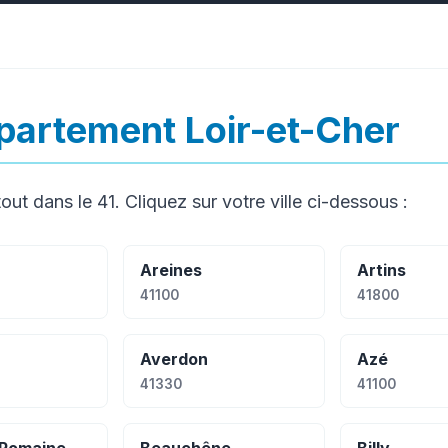
artement Loir-et-Cher
out dans le 41. Cliquez sur votre ville ci-dessous :
Areines
Artins
41100
41800
Averdon
Azé
41330
41100