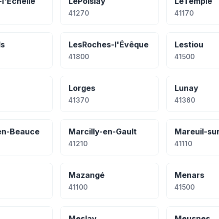
-l'Échelle
LePoislay
LeTemple
41270
41170
ls
LesRoches-l'Évêque
Lestiou
41800
41500
Lorges
Lunay
41370
41360
-en-Beauce
Marcilly-en-Gault
Mareuil-su
41210
41110
Mazangé
Menars
41100
41500
Meslay
Meusnes