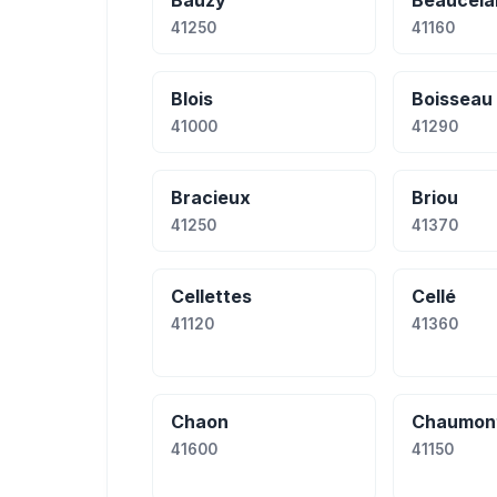
Bauzy
Beaucela
41250
41160
Blois
Boisseau
41000
41290
Bracieux
Briou
41250
41370
Cellettes
Cellé
41120
41360
Chaon
Chaumont
41600
41150