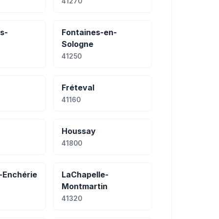
41270
s-
Fontaines-en-
Sologne
41250
Fréteval
41160
Houssay
41800
-Enchérie
LaChapelle-
Montmartin
41320