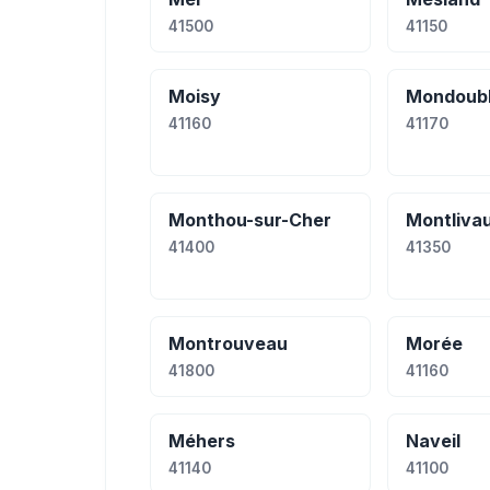
41500
41150
Moisy
Mondoub
41160
41170
Monthou-sur-Cher
Montlivau
41400
41350
Montrouveau
Morée
41800
41160
Méhers
Naveil
41140
41100