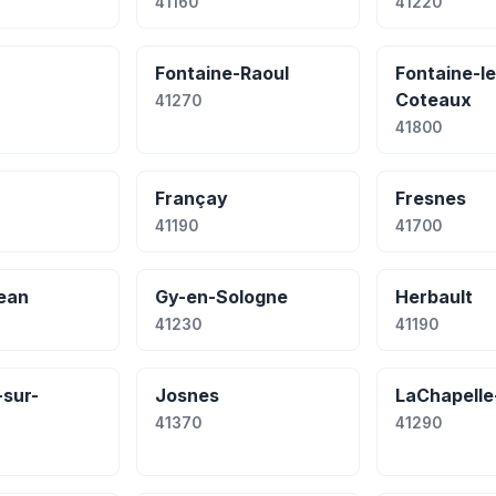
41160
41220
Fontaine-Raoul
Fontaine-le
Coteaux
41270
41800
Françay
Fresnes
41190
41700
ean
Gy-en-Sologne
Herbault
41230
41190
-sur-
Josnes
LaChapelle
41370
41290