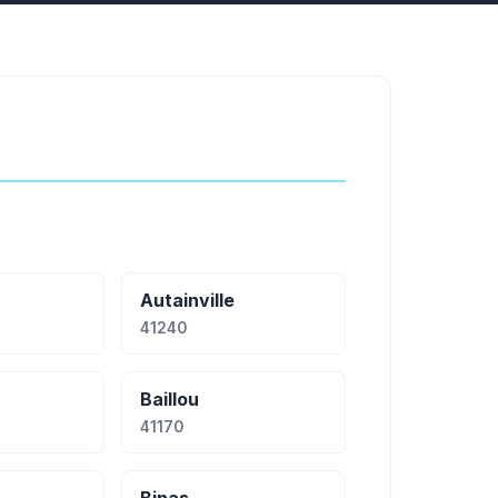
Autainville
41240
Baillou
41170