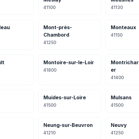
41100
41130
leau
Mont-près-
Monteaux
Chambord
41150
41250
lt
Montoire-sur-le-Loir
Montricha
er
41800
41400
Muides-sur-Loire
Mulsans
41500
41500
Neung-sur-Beuvron
Neuvy
41210
41250