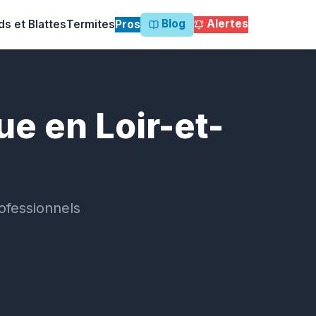
Blog
Alertes
ds et Blattes
Termites
Pros
ue en Loir-et-
ofessionnels