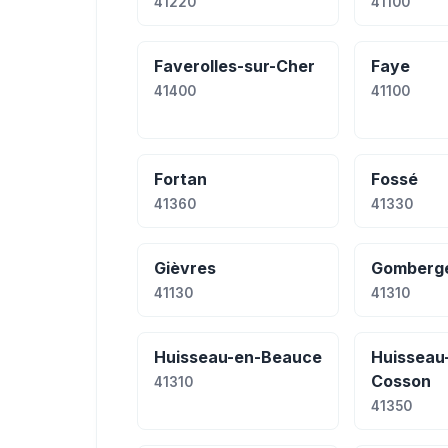
41220
41100
Faverolles-sur-Cher
Faye
41400
41100
Fortan
Fossé
41360
41330
Gièvres
Gomberg
41130
41310
Huisseau-en-Beauce
Huisseau
Cosson
41310
41350