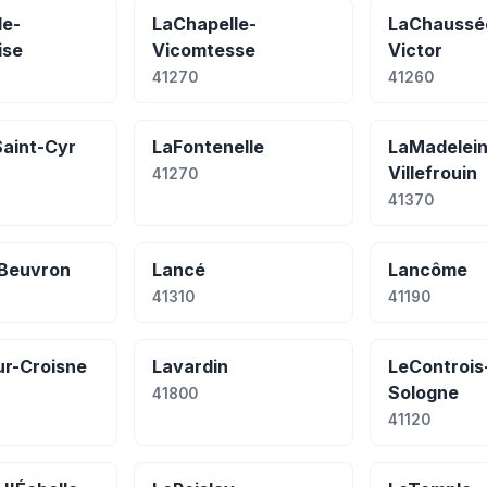
le-
LaChapelle-
LaChaussé
ise
Vicomtesse
Victor
41270
41260
Saint-Cyr
LaFontenelle
LaMadelein
Villefrouin
41270
41370
Beuvron
Lancé
Lancôme
41310
41190
ur-Croisne
Lavardin
LeControis
Sologne
41800
41120