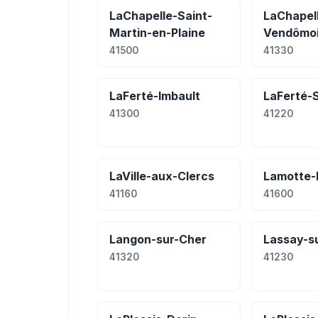
LaChapelle-Saint-
LaChapel
Martin-en-Plaine
Vendômo
41500
41330
LaFerté-Imbault
LaFerté-
41300
41220
LaVille-aux-Clercs
Lamotte-
41160
41600
Langon-sur-Cher
Lassay-s
41320
41230