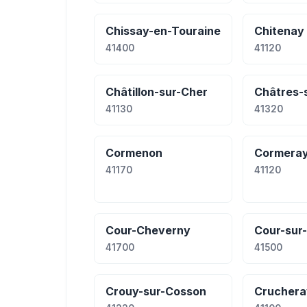
Chissay-en-Touraine
Chitenay
41400
41120
Châtillon-sur-Cher
Châtres-
41130
41320
Cormenon
Cormera
41170
41120
Cour-Cheverny
Cour-sur-
41700
41500
Crouy-sur-Cosson
Cruchera