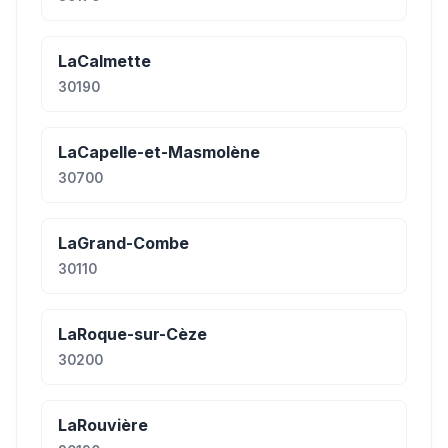
LaCalmette
30190
LaCapelle-et-Masmolène
30700
LaGrand-Combe
30110
LaRoque-sur-Cèze
30200
LaRouvière