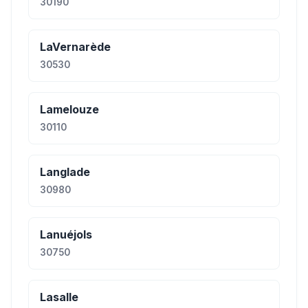
30190
LaVernarède
30530
Lamelouze
30110
Langlade
30980
Lanuéjols
30750
Lasalle