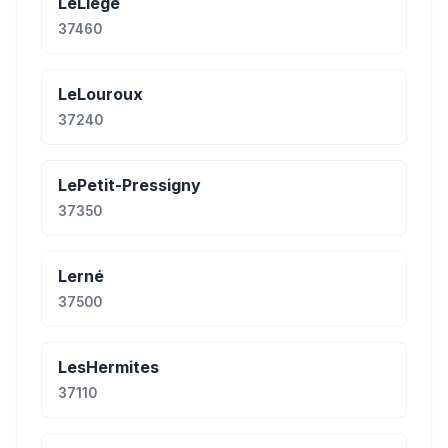
LeLiège
37460
LeLouroux
37240
LePetit-Pressigny
37350
Lerné
37500
LesHermites
37110