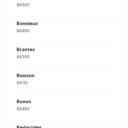
84500
Bonnieux
84480
Brantes
84390
Buisson
84110
Buoux
84480
Bédarrides