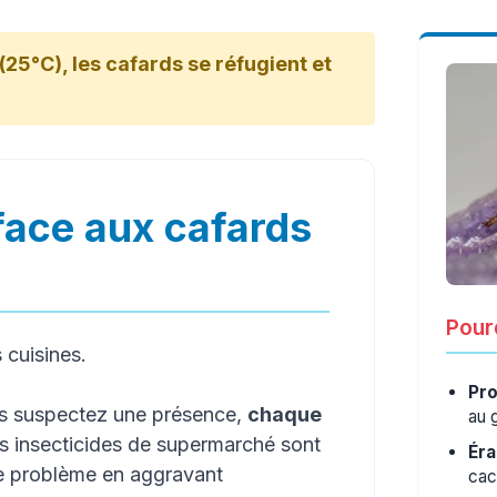
(25°C), les cafards se réfugient et
face aux cafards
Pourq
s cuisines.
Pro
us suspectez une présence,
chaque
au 
es insecticides de supermarché sont
Éra
le problème en aggravant
cac