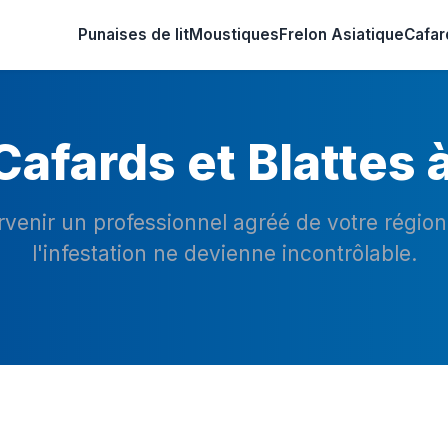
Punaises de lit
Moustiques
Frelon Asiatique
Cafar
afards et Blattes 
ervenir un professionnel agréé de votre régio
l'infestation ne devienne incontrôlable.