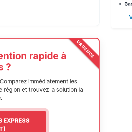
Gar
V
URGENCE
ention rapide à
s ?
r. Comparez immédiatement les
 région et trouvez la solution la
.
IS EXPRESS
T)