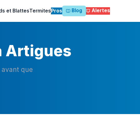
Blog
Alertes
ds et Blattes
Termites
Pros
à Artigues
n avant que