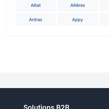
Alliat
Allières
Antras
Appy
Solutions B2B