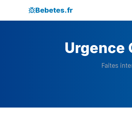
Bebetes.fr
Urgence C
Faites int