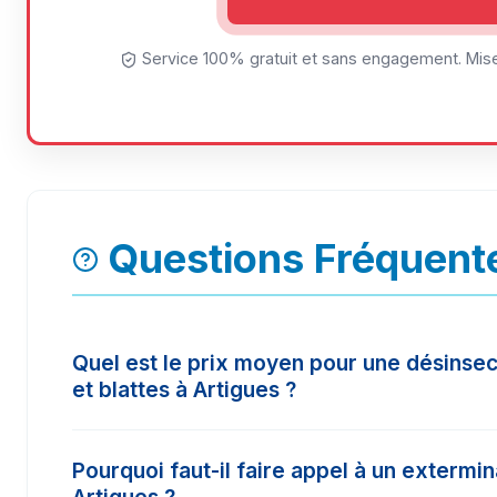
Service 100% gratuit et sans engagement. Mise
Questions Fréquente
Quel est le prix moyen pour une désinsec
et blattes à Artigues ?
Le tarif d'une intervention à Artigues varie selo
Pourquoi faut-il faire appel à un extermi
surface à traiter. En moyenne, les prix constat