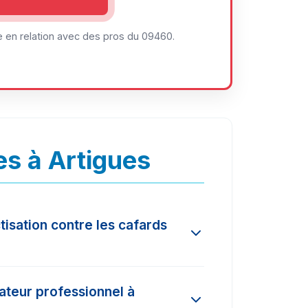
 en relation avec des pros du 09460.
s à Artigues
tisation contre les cafards
n l'ampleur de l'infestation et la
nateur professionnel à
és dans la région varient entre 150€