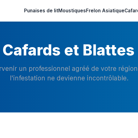
Punaises de lit
Moustiques
Frelon Asiatique
Cafar
Cafards et Blattes
ervenir un professionnel agréé de votre régio
l'infestation ne devienne incontrôlable.