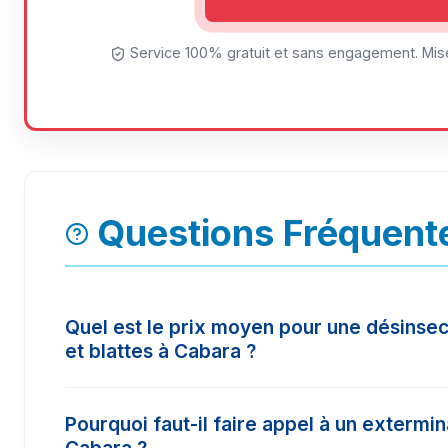
Service 100% gratuit et sans engagement. Mise
Questions Fréquent
Quel est le prix moyen pour une désinsec
et blattes à Cabara ?
Le tarif d'une intervention à Cabara varie selon
Pourquoi faut-il faire appel à un extermi
surface à traiter. En moyenne, les prix constat