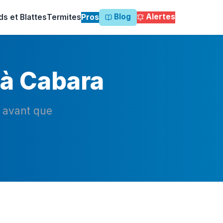
Blog
Alertes
ds et Blattes
Termites
Pros
 à Cabara
n avant que