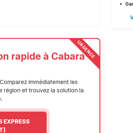
Gar
V
URGENCE
on rapide à Cabara
r. Comparez immédiatement les
 région et trouvez la solution la
.
IS EXPRESS
T)