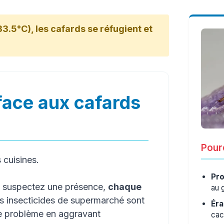
33.5°C), les cafards se réfugient et
face aux cafards
Pourq
s cuisines.
Pro
s suspectez une présence,
chaque
au 
es insecticides de supermarché sont
Éra
le problème en aggravant
cac