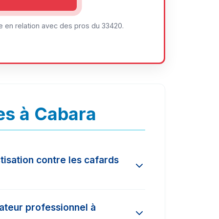
 en relation avec des pros du 33420.
es à Cabara
tisation contre les cafards
 l'ampleur de l'infestation et la
nateur professionnel à
és dans la région varient entre 150€