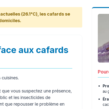
ctuelles (26.1°C), les cafards se
 domiciles.
face aux cafards
Pourq
s cuisines.
Pro
t que vous suspectez une présence,
au 
lic et les insecticides de
Éra
ont que repousser le problème en
cac