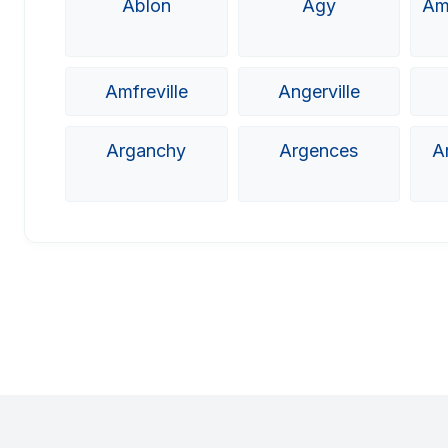
Ablon
Agy
Am
Amfreville
Angerville
Arganchy
Argences
A