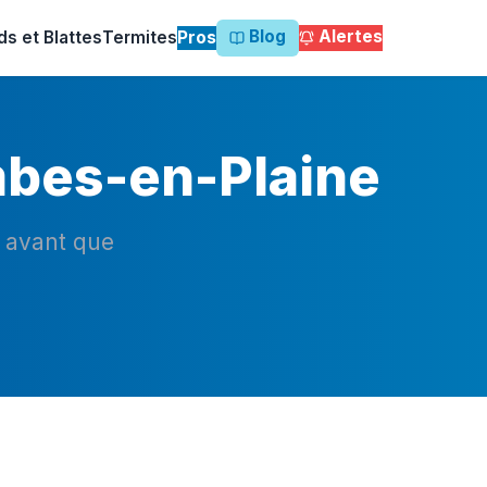
Blog
Alertes
ds et Blattes
Termites
Pros
mbes-en-Plaine
n avant que