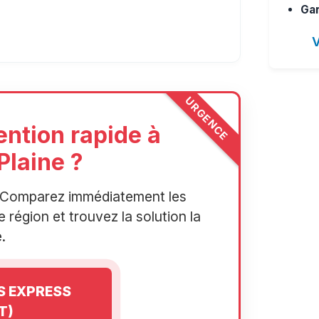
Gar
V
URGENCE
ention rapide à
laine ?
r. Comparez immédiatement les
 région et trouvez la solution la
.
IS EXPRESS
T)