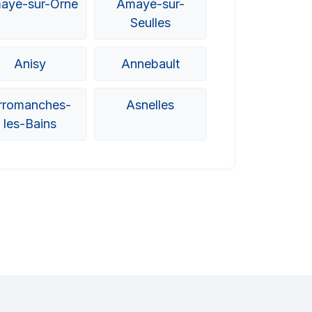
ayé-sur-Orne
Amayé-sur-
Seulles
Anisy
Annebault
rromanches-
Asnelles
les-Bains