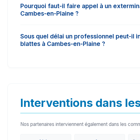
Pourquoi faut-il faire appel à un extermi
l'infestation et la surface à traiter. En moyenn
Cambes-en-Plaine ?
varient entre 150€ et 450€. Il est conseillé de
meilleur tarif.
Les insecticides vendus dans le commerce cl
Sous quel délai un professionnel peut-il i
pas la concentration nécessaire (produits bioci
blattes à Cambes-en-Plaine ?
œufs. Un pro certifié Certibiocide a accès à d
garantie de résultat.
Dans les cas d'urgence (comme les nids de frel
partenaires sur le secteur de Cambes-en-Plai
intervenir sous 24h à 48h.
Interventions dans les
Nos partenaires interviennent également dans les com