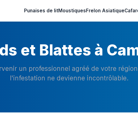
Punaises de lit
Moustiques
Frelon Asiatique
Cafar
ds et Blattes à Ca
ervenir un professionnel agréé de votre régio
l'infestation ne devienne incontrôlable.