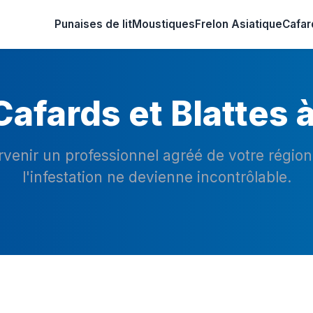
Punaises de lit
Moustiques
Frelon Asiatique
Cafar
afards et Blattes
ervenir un professionnel agréé de votre régio
l'infestation ne devienne incontrôlable.