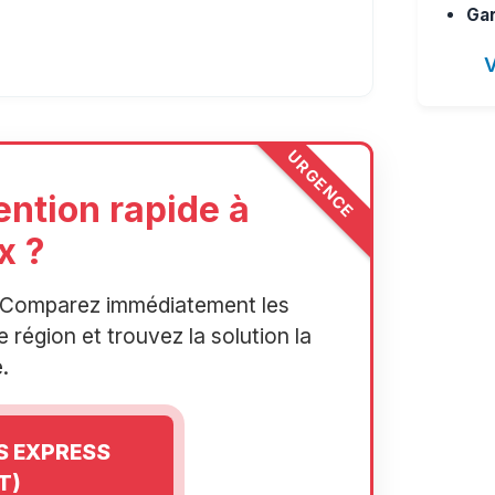
Gar
V
URGENCE
ention rapide à
x ?
r. Comparez immédiatement les
 région et trouvez la solution la
.
IS EXPRESS
T)