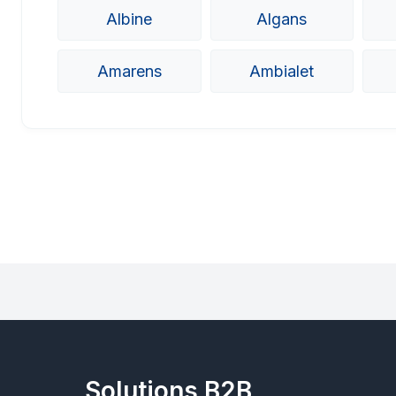
Albine
Algans
Amarens
Ambialet
Solutions B2B