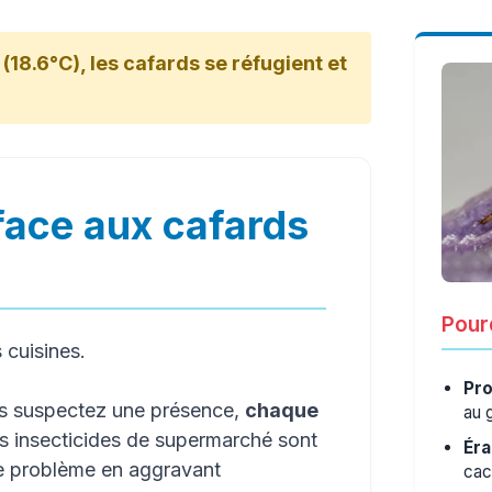
(18.6°C), les cafards se réfugient et
face aux cafards
Pourq
s cuisines.
Pro
us suspectez une présence,
chaque
au 
es insecticides de supermarché sont
Éra
le problème en aggravant
cac