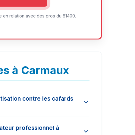
 en relation avec des pros du 81400.
es à Carmaux
tisation contre les cafards
n l'ampleur de l'infestation et la
nateur professionnel à
és dans la région varient entre 150€