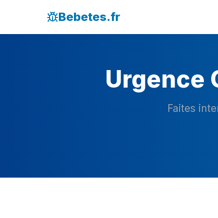
Bebetes.fr
Urgence C
Faites int