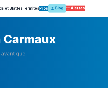
Blog
Alertes
ds et Blattes
Termites
Pros
 à Carmaux
n avant que