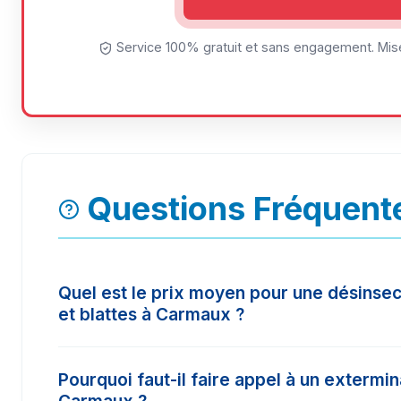
Service 100% gratuit et sans engagement. Mise
Questions Fréquent
Quel est le prix moyen pour une désinsec
et blattes à Carmaux ?
Le tarif d'une intervention à Carmaux varie selo
Pourquoi faut-il faire appel à un extermi
surface à traiter. En moyenne, les prix constat