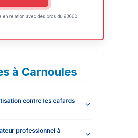
 en relation avec des pros du 83660.
es à Carnoules
tisation contre les cafards
lon l'ampleur de l'infestation et la
nateur professionnel à
és dans la région varient entre 150€