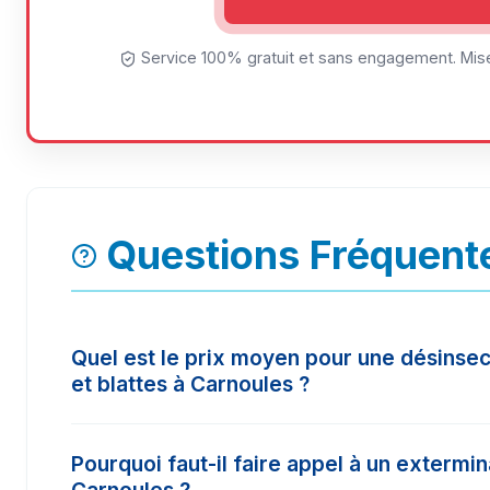
Service 100% gratuit et sans engagement. Mise
Questions Fréquent
Quel est le prix moyen pour une désinsec
et blattes à Carnoules ?
Le tarif d'une intervention à Carnoules varie se
Pourquoi faut-il faire appel à un extermi
surface à traiter. En moyenne, les prix constat