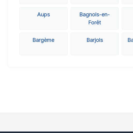
Aups
Bagnols-en-
Forêt
Bargème
Barjols
Ba