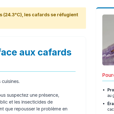
s (24.3°C), les cafards se réfugient
face aux cafards
Pourq
s cuisines.
Pro
ous suspectez une présence,
au 
lic et les insecticides de
Éra
ont que repousser le problème en
cac