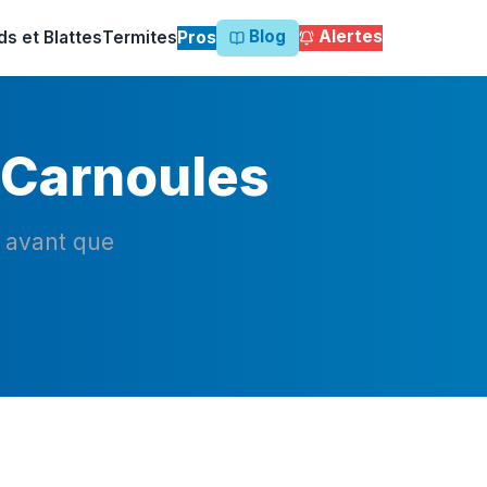
Blog
Alertes
ds et Blattes
Termites
Pros
 Carnoules
n avant que