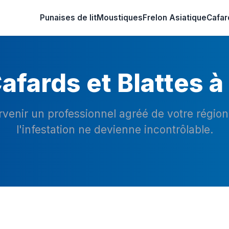
Punaises de lit
Moustiques
Frelon Asiatique
Cafar
afards et Blattes à
ervenir un professionnel agréé de votre régio
l'infestation ne devienne incontrôlable.