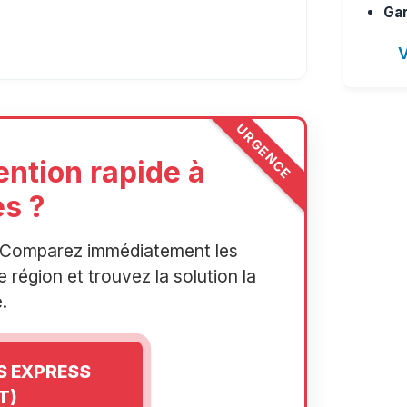
Gar
V
URGENCE
ention rapide à
s ?
r. Comparez immédiatement les
 région et trouvez la solution la
.
IS EXPRESS
T)