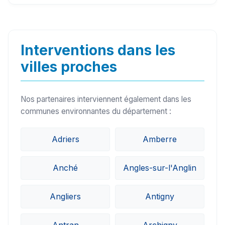
frelons ou les punaises de lit), nos partenaires
sur le secteur de Chasseneuil-du-Poitou
(86360) peuvent généralement intervenir sous
Interventions dans les
24h à 48h.
villes proches
Nos partenaires interviennent également dans les
communes environnantes du département :
Adriers
Amberre
Anché
Angles-sur-l'Anglin
Angliers
Antigny