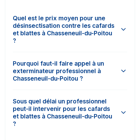
Quel est le prix moyen pour une
désinsectisation contre les cafards
et blattes à Chasseneuil-du-Poitou
?
Le tarif d'une intervention à Chasseneuil-du-
Pourquoi faut-il faire appel à un
Poitou varie selon l'ampleur de l'infestation et la
exterminateur professionnel à
surface à traiter. En moyenne, les prix
Chasseneuil-du-Poitou ?
constatés dans la région varient entre 150€ et
450€. Il est conseillé de comparer 3 devis pour
Les insecticides vendus dans le commerce
obtenir le meilleur tarif.
Sous quel délai un professionnel
classique à Chasseneuil-du-Poitou n'ont pas la
peut-il intervenir pour les cafards
concentration nécessaire (produits biocides)
et blattes à Chasseneuil-du-Poitou
pour détruire les nids ou les œufs. Un pro
?
certifié Certibiocide a accès à des traitements
puissants avec garantie de résultat.
Dans les cas d'urgence (comme les nids de