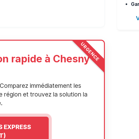
Gar
V
URGENCE
on rapide à Chesny
r. Comparez immédiatement les
 région et trouvez la solution la
.
IS EXPRESS
T)