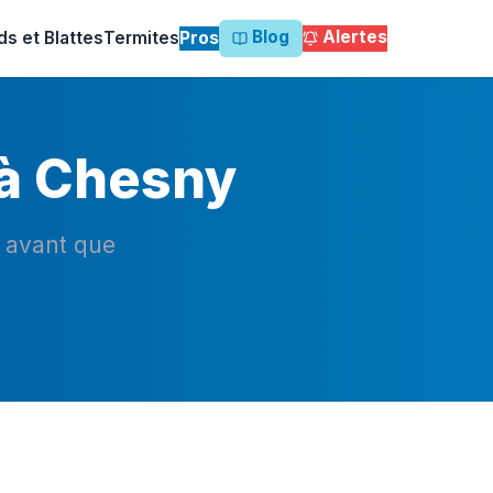
Blog
Alertes
ds et Blattes
Termites
Pros
 à Chesny
n avant que