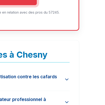
 en relation avec des pros du 57245.
es à Chesny
tisation contre les cafards
 l'ampleur de l'infestation et la
nateur professionnel à
és dans la région varient entre 150€