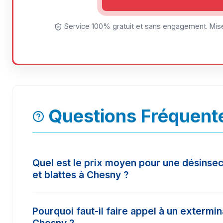
Service 100% gratuit et sans engagement. Mise
Questions Fréquent
Quel est le prix moyen pour une désinsec
et blattes à Chesny ?
Le tarif d'une intervention à Chesny varie selon
Pourquoi faut-il faire appel à un extermi
surface à traiter. En moyenne, les prix constat