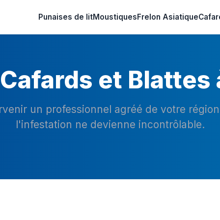
Punaises de lit
Moustiques
Frelon Asiatique
Cafar
Cafards et Blattes
ervenir un professionnel agréé de votre régio
l'infestation ne devienne incontrôlable.