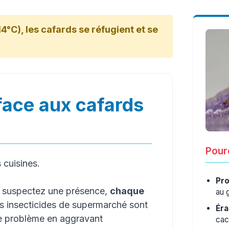
4°C), les cafards se réfugient et se
face aux cafards
Pourq
s cuisines.
Pro
s suspectez une présence,
chaque
au 
es insecticides de supermarché sont
Éra
le problème en aggravant
cac