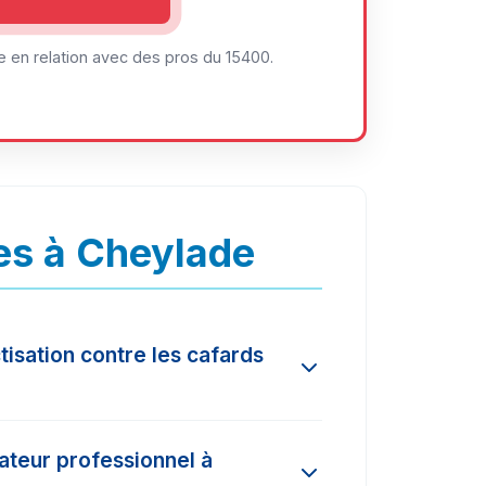
 en relation avec des pros du 15400.
es à Cheylade
tisation contre les cafards
on l'ampleur de l'infestation et la
nateur professionnel à
és dans la région varient entre 150€