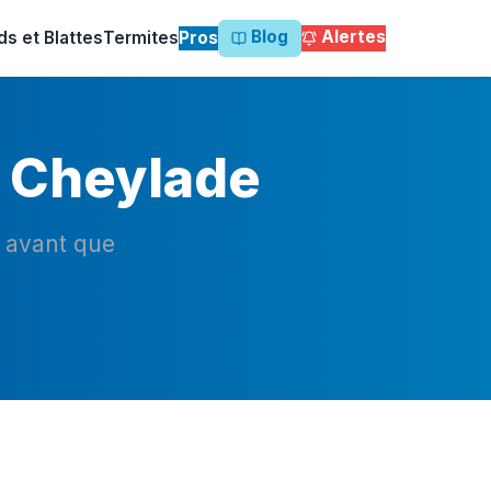
Blog
Alertes
ds et Blattes
Termites
Pros
à Cheylade
n avant que