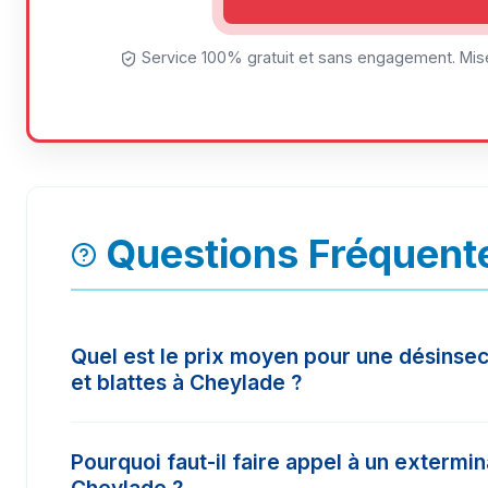
Service 100% gratuit et sans engagement. Mise
Questions Fréquent
Quel est le prix moyen pour une désinsec
et blattes à Cheylade ?
Le tarif d'une intervention à Cheylade varie sel
Pourquoi faut-il faire appel à un extermi
surface à traiter. En moyenne, les prix constat