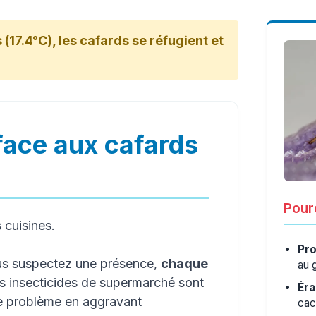
(17.4°C), les cafards se réfugient et
face aux cafards
Pourq
s cuisines.
Pro
ous suspectez une présence,
chaque
au 
es insecticides de supermarché sont
Éra
le problème en aggravant
cac