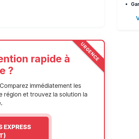
Gar
V
URGENCE
ention rapide à
e ?
r. Comparez immédiatement les
 région et trouvez la solution la
.
IS EXPRESS
T)