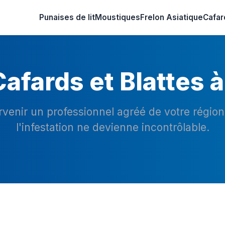
Punaises de lit
Moustiques
Frelon Asiatique
Cafar
afards et Blattes 
ervenir un professionnel agréé de votre régio
l'infestation ne devienne incontrôlable.