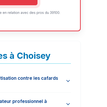
 en relation avec des pros du 39100.
es à Choisey
tisation contre les cafards
n l'ampleur de l'infestation et la
nateur professionnel à
és dans la région varient entre 150€