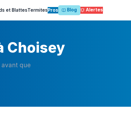
Blog
Alertes
ds et Blattes
Termites
Pros
à Choisey
n avant que