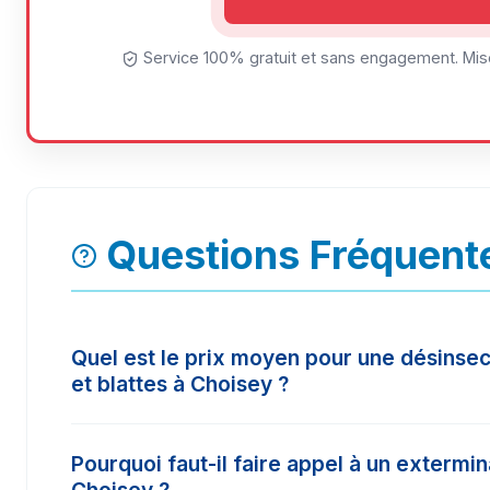
Service 100% gratuit et sans engagement. Mise
Questions Fréquent
Quel est le prix moyen pour une désinsec
et blattes à Choisey ?
Le tarif d'une intervention à Choisey varie selo
Pourquoi faut-il faire appel à un extermi
surface à traiter. En moyenne, les prix constat