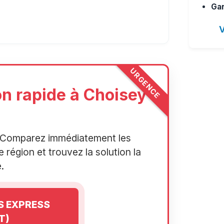
Gar
V
URGENCE
on rapide à Choisey
r. Comparez immédiatement les
 région et trouvez la solution la
.
IS EXPRESS
T)