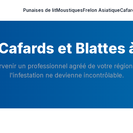
Punaises de lit
Moustiques
Frelon Asiatique
Cafar
Cafards et Blattes 
ervenir un professionnel agréé de votre régio
l'infestation ne devienne incontrôlable.