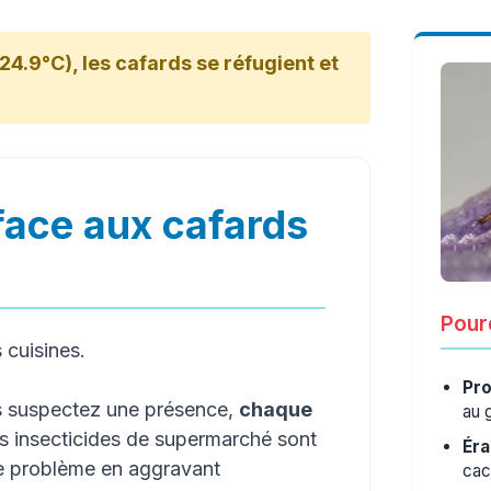
24.9°C), les cafards se réfugient et
face aux cafards
Pourq
s cuisines.
Pro
us suspectez une présence,
chaque
au 
es insecticides de supermarché sont
Éra
le problème en aggravant
cac