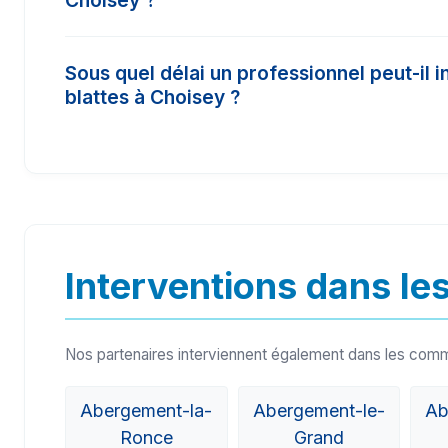
Choisey ?
et 450€. Il est conseillé de comparer 3 devis po
Les insecticides vendus dans le commerce cla
Sous quel délai un professionnel peut-il i
concentration nécessaire (produits biocides) p
blattes à Choisey ?
Un pro certifié Certibiocide a accès à des tra
résultat.
Dans les cas d'urgence (comme les nids de frel
partenaires sur le secteur de Choisey (39100)
sous 24h à 48h.
Interventions dans les
Nos partenaires interviennent également dans les com
Abergement-la-
Abergement-le-
Ab
Ronce
Grand