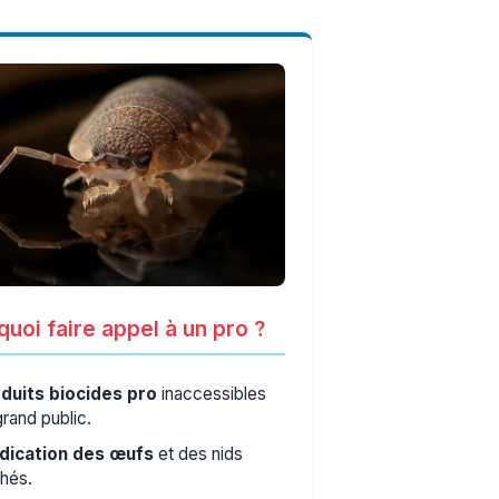
uoi faire appel à un pro ?
duits biocides pro
inaccessibles
grand public.
dication des œufs
et des nids
hés.