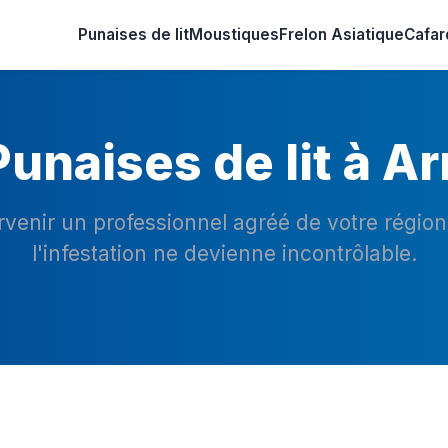
Punaises de lit
Moustiques
Frelon Asiatique
Cafar
unaises de lit à A
ervenir un professionnel agréé de votre régio
l'infestation ne devienne incontrôlable.