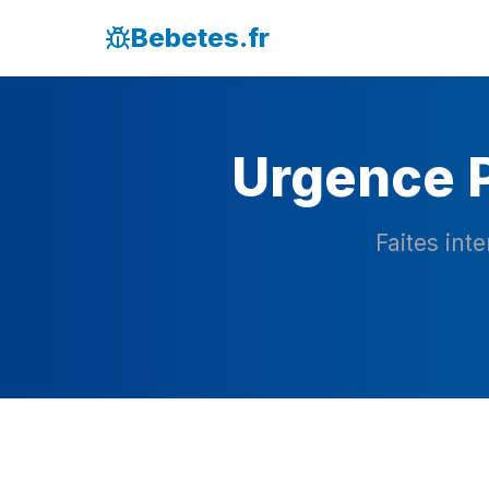
Bebetes.fr
Urgence P
Faites int