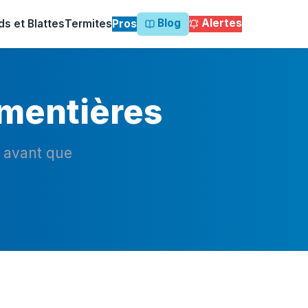
Blog
Alertes
ds et Blattes
Termites
Pros
rmentières
n avant que