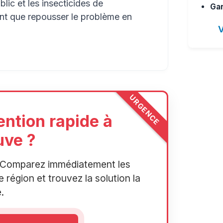
lic et les insecticides de
Gar
ont que repousser le problème en
V
URGENCE
ention rapide à
uve ?
r. Comparez immédiatement les
 région et trouvez la solution la
.