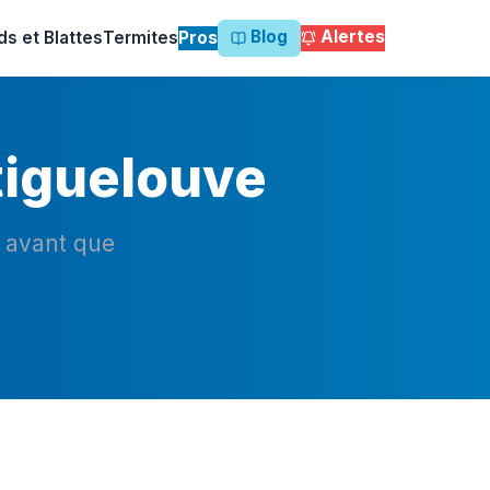
Blog
Alertes
ds et Blattes
Termites
Pros
tiguelouve
n avant que