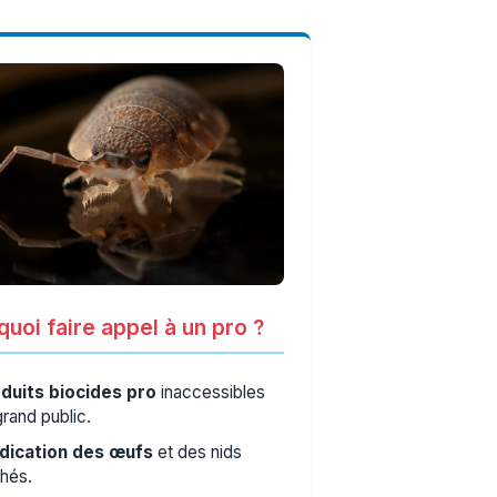
uoi faire appel à un pro ?
duits biocides pro
inaccessibles
grand public.
dication des œufs
et des nids
hés.