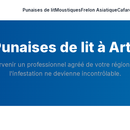
Punaises de lit
Moustiques
Frelon Asiatique
Cafar
unaises de lit à Ar
ervenir un professionnel agréé de votre régio
l'infestation ne devienne incontrôlable.