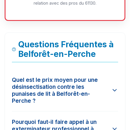
relation avec des pros du 61130.
Questions Fréquentes à
Belforêt-en-Perche
Quel est le prix moyen pour une
désinsectisation contre les
punaises de lit à Belforêt-en-
Perche ?
Le tarif d'une intervention à Belforêt-en-Perche
Pourquoi faut-il faire appel à un
varie selon l'ampleur de l'infestation et la
exterminateur professionnel à
surface à traiter. En moyenne, les prix