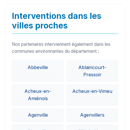
sur le secteur de Béthencourt-sur-Mer (80130)
peuvent généralement intervenir sous 24h à
Interventions dans les
48h.
villes proches
Nos partenaires interviennent également dans les
communes environnantes du département :
Abbeville
Ablaincourt-
Pressoir
Acheux-en-
Acheux-en-Vimeu
Amiénois
Agenville
Agenvillers