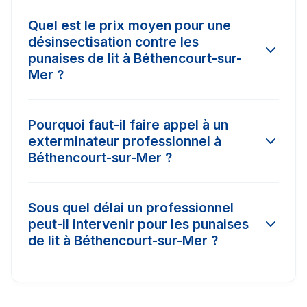
Quel est le prix moyen pour une
désinsectisation contre les
punaises de lit à Béthencourt-sur-
Mer ?
Le tarif d'une intervention à Béthencourt-sur-
Pourquoi faut-il faire appel à un
Mer varie selon l'ampleur de l'infestation et la
exterminateur professionnel à
surface à traiter. En moyenne, les prix
Béthencourt-sur-Mer ?
constatés dans la région varient entre 150€ et
450€. Il est conseillé de comparer 3 devis pour
Les insecticides vendus dans le commerce
obtenir le meilleur tarif.
Sous quel délai un professionnel
classique à Béthencourt-sur-Mer n'ont pas la
peut-il intervenir pour les punaises
concentration nécessaire (produits biocides)
de lit à Béthencourt-sur-Mer ?
pour détruire les nids ou les œufs. Un pro
certifié Certibiocide a accès à des traitements
Dans les cas d'urgence (comme les nids de
puissants avec garantie de résultat.
frelons ou les punaises de lit), nos partenaires