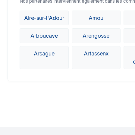
Nos partenaires interviennent également dans les com
Aire-sur-l'Adour
Amou
Arboucave
Arengosse
Arsague
Artassenx