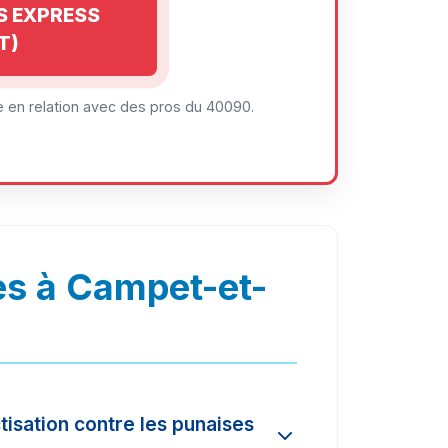
IS EXPRESS
T)
 en relation avec des pros du 40090.
es à Campet-et-
tisation contre les punaises