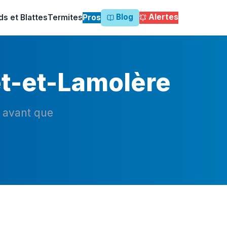
Blog
Alertes
ds et Blattes
Termites
Pros
et-et-Lamolère
n avant que