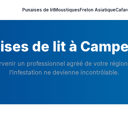
Punaises de lit
Moustiques
Frelon Asiatique
Cafar
ses de lit à Camp
ervenir un professionnel agréé de votre régio
l'infestation ne devienne incontrôlable.