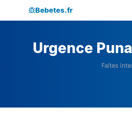
Bebetes.fr
Urgence Punai
Faites int