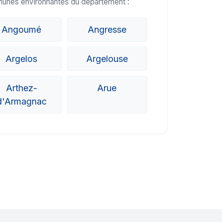
munes environnantes du département :
Angoumé
Angresse
Argelos
Argelouse
Arthez-
Arue
d'Armagnac