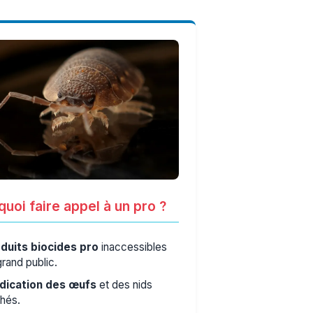
uoi faire appel à un pro ?
duits biocides pro
inaccessibles
grand public.
dication des œufs
et des nids
hés.