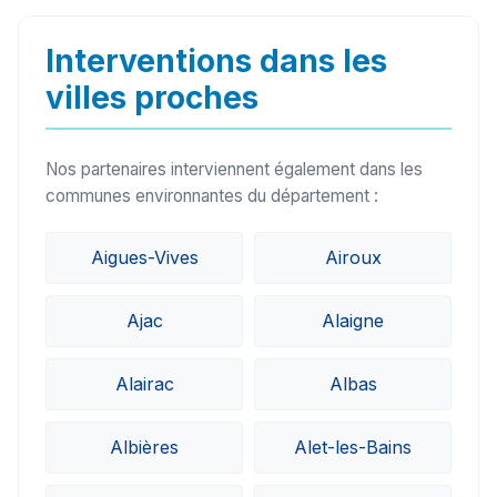
sur le secteur de Camplong-d'Aude (11200)
peuvent généralement intervenir sous 24h à
Interventions dans les
48h.
villes proches
Nos partenaires interviennent également dans les
communes environnantes du département :
Aigues-Vives
Airoux
Ajac
Alaigne
Alairac
Albas
Albières
Alet-les-Bains