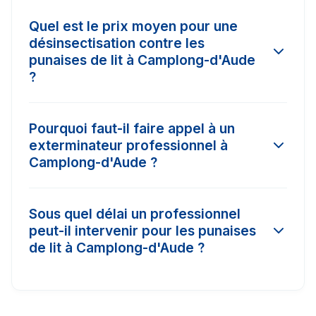
Quel est le prix moyen pour une
désinsectisation contre les
punaises de lit à Camplong-d'Aude
?
Le tarif d'une intervention à Camplong-d'Aude
Pourquoi faut-il faire appel à un
varie selon l'ampleur de l'infestation et la
exterminateur professionnel à
surface à traiter. En moyenne, les prix
Camplong-d'Aude ?
constatés dans la région varient entre 150€ et
450€. Il est conseillé de comparer 3 devis pour
Les insecticides vendus dans le commerce
obtenir le meilleur tarif.
Sous quel délai un professionnel
classique à Camplong-d'Aude n'ont pas la
peut-il intervenir pour les punaises
concentration nécessaire (produits biocides)
de lit à Camplong-d'Aude ?
pour détruire les nids ou les œufs. Un pro
certifié Certibiocide a accès à des traitements
Dans les cas d'urgence (comme les nids de
puissants avec garantie de résultat.
frelons ou les punaises de lit), nos partenaires