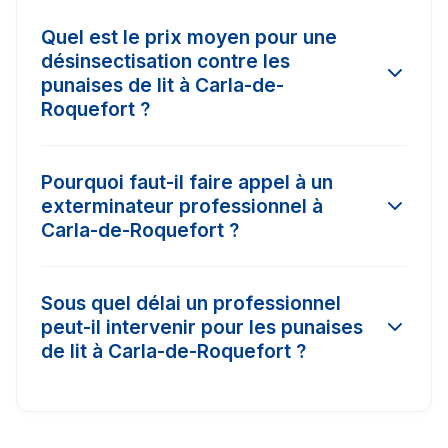
Quel est le prix moyen pour une
désinsectisation contre les
punaises de lit à Carla-de-
Roquefort ?
Le tarif d'une intervention à Carla-de-Roquefort
Pourquoi faut-il faire appel à un
varie selon l'ampleur de l'infestation et la
exterminateur professionnel à
surface à traiter. En moyenne, les prix
Carla-de-Roquefort ?
constatés dans la région varient entre 150€ et
450€. Il est conseillé de comparer 3 devis pour
Les insecticides vendus dans le commerce
obtenir le meilleur tarif.
Sous quel délai un professionnel
classique à Carla-de-Roquefort n'ont pas la
peut-il intervenir pour les punaises
concentration nécessaire (produits biocides)
de lit à Carla-de-Roquefort ?
pour détruire les nids ou les œufs. Un pro
certifié Certibiocide a accès à des traitements
Dans les cas d'urgence (comme les nids de
puissants avec garantie de résultat.
frelons ou les punaises de lit), nos partenaires