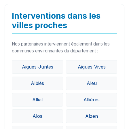
sur le secteur de Carla-de-Roquefort (09300)
peuvent généralement intervenir sous 24h à
Interventions dans les
48h.
villes proches
Nos partenaires interviennent également dans les
communes environnantes du département :
Aigues-Juntes
Aigues-Vives
Albiès
Aleu
Alliat
Allières
Alos
Alzen