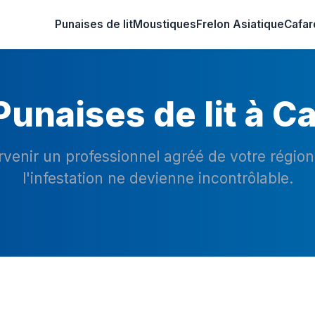
Punaises de lit
Moustiques
Frelon Asiatique
Cafar
unaises de lit à C
ervenir un professionnel agréé de votre régio
l'infestation ne devienne incontrôlable.