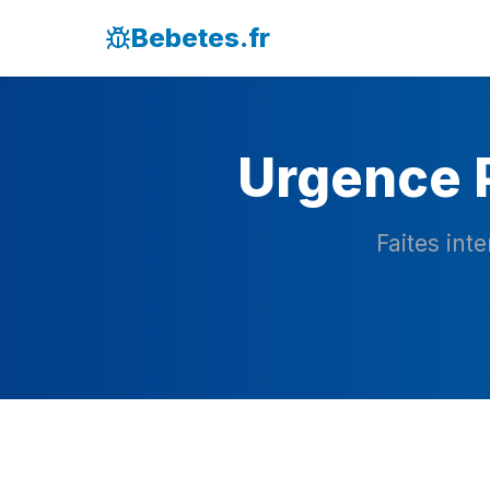
Bebetes.fr
Urgence P
Faites int