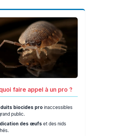
uoi faire appel à un pro ?
duits biocides pro
inaccessibles
grand public.
dication des œufs
et des nids
hés.