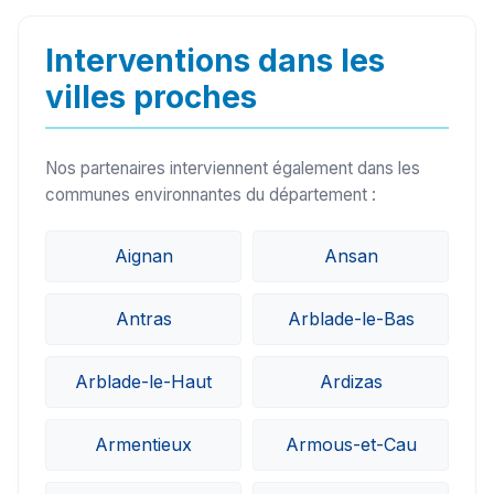
sur le secteur de Castelnau-d'Anglès (32320)
peuvent généralement intervenir sous 24h à
Interventions dans les
48h.
villes proches
Nos partenaires interviennent également dans les
communes environnantes du département :
Aignan
Ansan
Antras
Arblade-le-Bas
Arblade-le-Haut
Ardizas
Armentieux
Armous-et-Cau