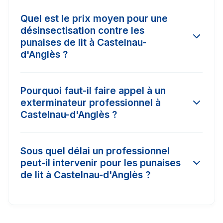
Quel est le prix moyen pour une
désinsectisation contre les
punaises de lit à Castelnau-
d'Anglès ?
Le tarif d'une intervention à Castelnau-d'Anglès
Pourquoi faut-il faire appel à un
varie selon l'ampleur de l'infestation et la
exterminateur professionnel à
surface à traiter. En moyenne, les prix
Castelnau-d'Anglès ?
constatés dans la région varient entre 150€ et
450€. Il est conseillé de comparer 3 devis pour
Les insecticides vendus dans le commerce
obtenir le meilleur tarif.
Sous quel délai un professionnel
classique à Castelnau-d'Anglès n'ont pas la
peut-il intervenir pour les punaises
concentration nécessaire (produits biocides)
de lit à Castelnau-d'Anglès ?
pour détruire les nids ou les œufs. Un pro
certifié Certibiocide a accès à des traitements
Dans les cas d'urgence (comme les nids de
puissants avec garantie de résultat.
frelons ou les punaises de lit), nos partenaires