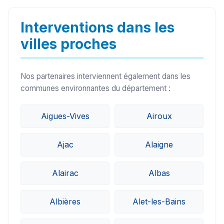
sur le secteur de Castelnau-d'Aude (11700)
peuvent généralement intervenir sous 24h à
Interventions dans les
48h.
villes proches
Nos partenaires interviennent également dans les
communes environnantes du département :
Aigues-Vives
Airoux
Ajac
Alaigne
Alairac
Albas
Albières
Alet-les-Bains