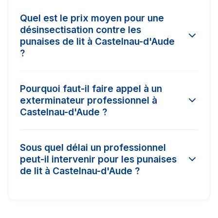
Quel est le prix moyen pour une
désinsectisation contre les
punaises de lit à Castelnau-d'Aude
?
Le tarif d'une intervention à Castelnau-d'Aude
Pourquoi faut-il faire appel à un
varie selon l'ampleur de l'infestation et la
exterminateur professionnel à
surface à traiter. En moyenne, les prix
Castelnau-d'Aude ?
constatés dans la région varient entre 150€ et
450€. Il est conseillé de comparer 3 devis pour
Les insecticides vendus dans le commerce
obtenir le meilleur tarif.
Sous quel délai un professionnel
classique à Castelnau-d'Aude n'ont pas la
peut-il intervenir pour les punaises
concentration nécessaire (produits biocides)
de lit à Castelnau-d'Aude ?
pour détruire les nids ou les œufs. Un pro
certifié Certibiocide a accès à des traitements
Dans les cas d'urgence (comme les nids de
puissants avec garantie de résultat.
frelons ou les punaises de lit), nos partenaires