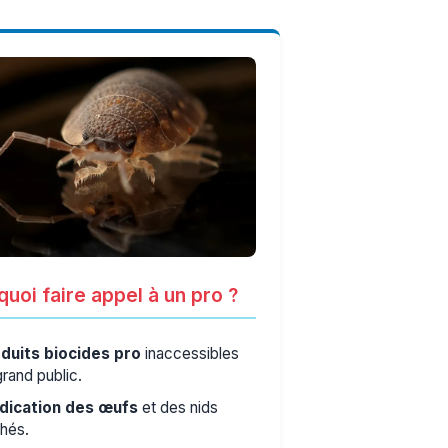
uoi faire appel à un pro ?
duits biocides pro
inaccessibles
grand public.
dication des œufs
et des nids
hés.