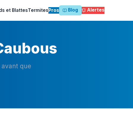
Blog
Alertes
ds et Blattes
Termites
Pros
 Caubous
n avant que