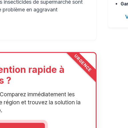
es insecticides de supermarché sont
Gar
le problème en aggravant
V
URGENCE
ention rapide à
s ?
r. Comparez immédiatement les
 région et trouvez la solution la
.