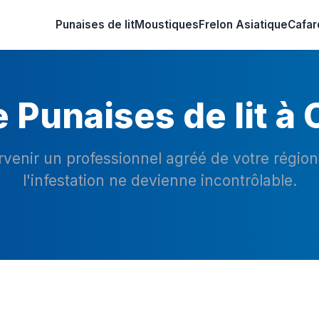
Punaises de lit
Moustiques
Frelon Asiatique
Cafar
 Punaises de lit à
ervenir un professionnel agréé de votre régio
l'infestation ne devienne incontrôlable.