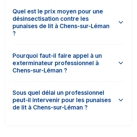
Quel est le prix moyen pour une
désinsectisation contre les
punaises de lit à Chens-sur-Léman
?
Le tarif d'une intervention à Chens-sur-Léman
Pourquoi faut-il faire appel à un
varie selon l'ampleur de l'infestation et la
exterminateur professionnel à
surface à traiter. En moyenne, les prix
Chens-sur-Léman ?
constatés dans la région varient entre 150€ et
450€. Il est conseillé de comparer 3 devis pour
Les insecticides vendus dans le commerce
obtenir le meilleur tarif.
Sous quel délai un professionnel
classique à Chens-sur-Léman n'ont pas la
peut-il intervenir pour les punaises
concentration nécessaire (produits biocides)
de lit à Chens-sur-Léman ?
pour détruire les nids ou les œufs. Un pro
certifié Certibiocide a accès à des traitements
Dans les cas d'urgence (comme les nids de
puissants avec garantie de résultat.
frelons ou les punaises de lit), nos partenaires