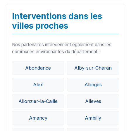
sur le secteur de Chens-sur-Léman (74140)
peuvent généralement intervenir sous 24h à
Interventions dans les
48h.
villes proches
Nos partenaires interviennent également dans les
communes environnantes du département :
Abondance
Alby-sur-Chéran
Alex
Allinges
Allonzier-la-Caille
Allèves
Amancy
Ambilly