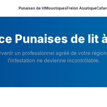
Punaises de lit
Moustiques
Frelon Asiatique
Cafar
e Punaises de lit à
ervenir un professionnel agréé de votre régio
l'infestation ne devienne incontrôlable.