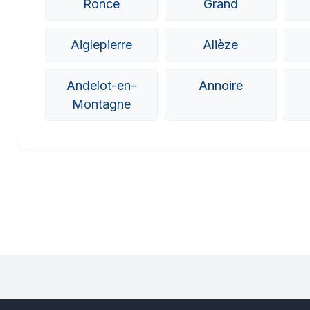
Ronce
Grand
Aiglepierre
Alièze
Andelot-en-
Annoire
Montagne