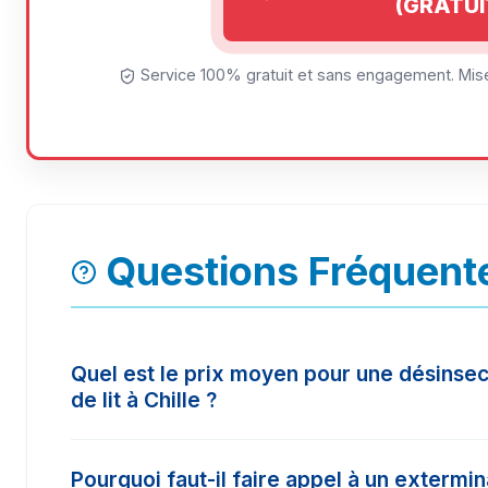
(GRATUI
Service 100% gratuit et sans engagement. Mise
Questions Fréquente
Quel est le prix moyen pour une désinsec
de lit à Chille ?
Le tarif d'une intervention à Chille varie selon l
Pourquoi faut-il faire appel à un extermin
surface à traiter. En moyenne, les prix constat