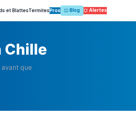
Blog
Alertes
ds et Blattes
Termites
Pros
 Chille
n avant que