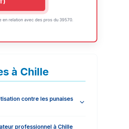
T)
 en relation avec des pros du 39570.
s à Chille
tisation contre les punaises
'ampleur de l'infestation et la
ateur professionnel à Chille
és dans la région varient entre 150€