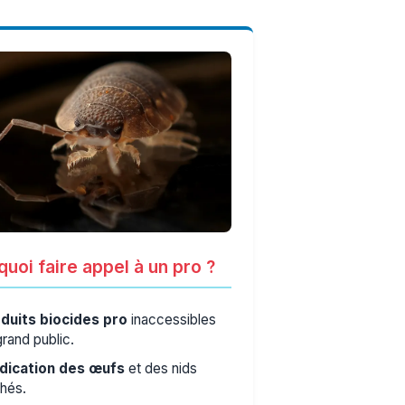
uoi faire appel à un pro ?
duits biocides pro
inaccessibles
grand public.
dication des œufs
et des nids
hés.