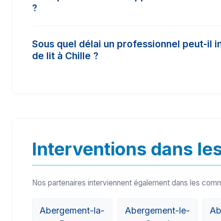
?
et 450€. Il est conseillé de comparer 3 devis po
Les insecticides vendus dans le commerce clas
Sous quel délai un professionnel peut-il i
concentration nécessaire (produits biocides) p
de lit à Chille ?
Un pro certifié Certibiocide a accès à des tra
résultat.
Dans les cas d'urgence (comme les nids de frel
partenaires sur le secteur de Chille (39570) p
24h à 48h.
Interventions dans les
Nos partenaires interviennent également dans les com
Abergement-la-
Abergement-le-
Ab