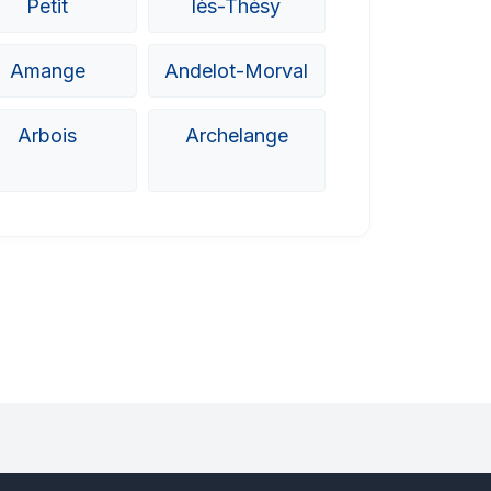
Petit
lès-Thésy
Amange
Andelot-Morval
Arbois
Archelange