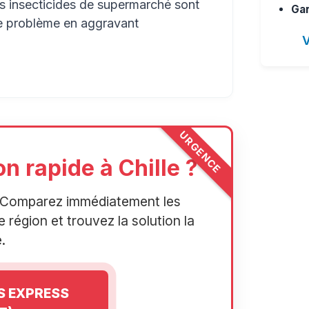
es insecticides de supermarché sont
Gar
le problème en aggravant
V
URGENCE
n rapide à Chille ?
r. Comparez immédiatement les
 région et trouvez la solution la
.
IS EXPRESS