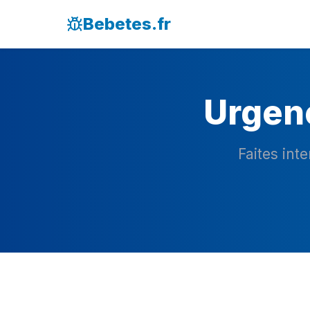
Bebetes.fr
Urgenc
Faites int