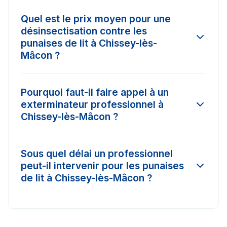
Quel est le prix moyen pour une
désinsectisation contre les
punaises de lit à Chissey-lès-
Mâcon ?
Le tarif d'une intervention à Chissey-lès-Mâcon
Pourquoi faut-il faire appel à un
varie selon l'ampleur de l'infestation et la
exterminateur professionnel à
surface à traiter. En moyenne, les prix
Chissey-lès-Mâcon ?
constatés dans la région varient entre 150€ et
450€. Il est conseillé de comparer 3 devis pour
Les insecticides vendus dans le commerce
obtenir le meilleur tarif.
Sous quel délai un professionnel
classique à Chissey-lès-Mâcon n'ont pas la
peut-il intervenir pour les punaises
concentration nécessaire (produits biocides)
de lit à Chissey-lès-Mâcon ?
pour détruire les nids ou les œufs. Un pro
certifié Certibiocide a accès à des traitements
Dans les cas d'urgence (comme les nids de
puissants avec garantie de résultat.
frelons ou les punaises de lit), nos partenaires