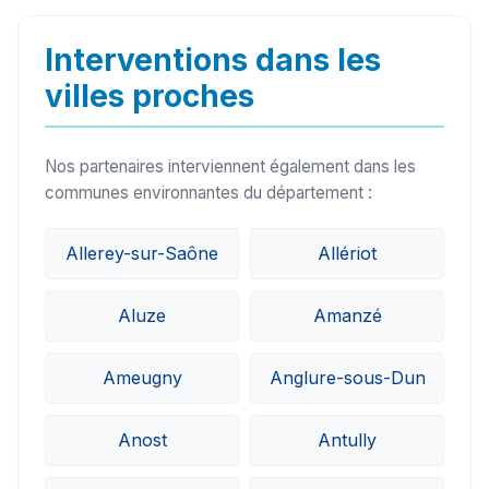
sur le secteur de Chissey-lès-Mâcon (71460)
peuvent généralement intervenir sous 24h à
Interventions dans les
48h.
villes proches
Nos partenaires interviennent également dans les
communes environnantes du département :
Allerey-sur-Saône
Allériot
Aluze
Amanzé
Ameugny
Anglure-sous-Dun
Anost
Antully