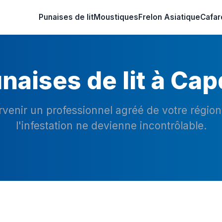
Punaises de lit
Moustiques
Frelon Asiatique
Cafar
naises de lit à Ca
ervenir un professionnel agréé de votre régio
l'infestation ne devienne incontrôlable.