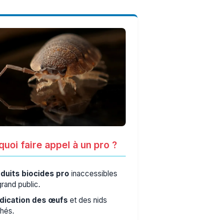
uoi faire appel à un pro ?
duits biocides pro
inaccessibles
grand public.
dication des œufs
et des nids
hés.