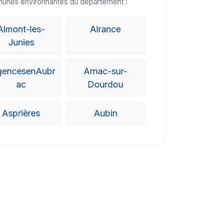
munes environnantes du département :
Almont-les-
Alrance
Junies
gencesenAubr
Arnac-sur-
ac
Dourdou
Asprières
Aubin