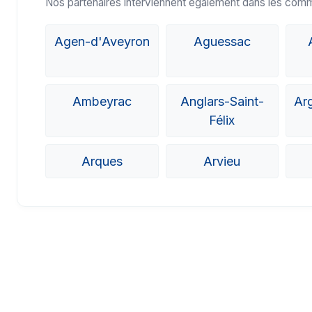
Nos partenaires interviennent également dans les com
Agen-d'Aveyron
Aguessac
Ambeyrac
Anglars-Saint-
Ar
Félix
Arques
Arvieu