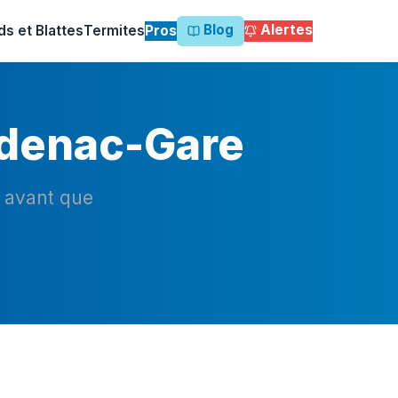
Blog
Alertes
ds et Blattes
Termites
Pros
pdenac-Gare
n avant que