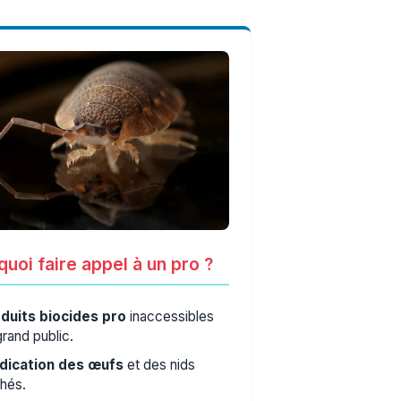
uoi faire appel à un pro ?
duits biocides pro
inaccessibles
grand public.
dication des œufs
et des nids
hés.