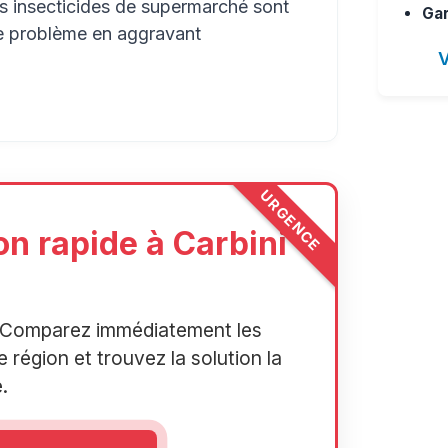
es insecticides de supermarché sont
Gar
le problème en aggravant
V
URGENCE
on rapide à Carbini
r. Comparez immédiatement les
 région et trouvez la solution la
.