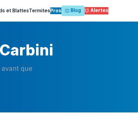
Blog
Alertes
ds et Blattes
Termites
Pros
 Carbini
n avant que