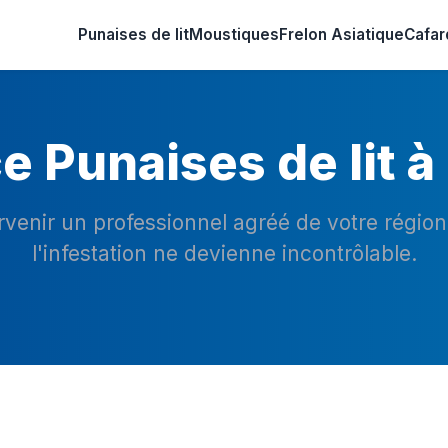
Punaises de lit
Moustiques
Frelon Asiatique
Cafar
 Punaises de lit à
ervenir un professionnel agréé de votre régio
l'infestation ne devienne incontrôlable.